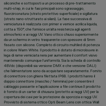
siliconiche e sottoposti a un processo di pre-trattamento
multi-step, in cui le fasi principali sono sgrassaggio,
fluorzirconatura (strato protettivo superficiale) e sigillatura
(strato nano-strutturato ai silani). La fase successiva di
verniciatura è realizzata con primer e vernice acrilica liquida,
cotta a 150°, che fornisce un’alta resistenza agli agenti
atmosferici e ai raggi UV. Vano ottico chiuso superiormente
da un schermo in vetro trasparente con spessore di 5mm
fissato con silicone. Completo di circuito multiled di potenza
in colore Warm White. Il prodotto è dotato di microlouvre in
lega di rame verniciata nera per aumentare il comfort visivo
mantenendo comunque l’uniformità. Sia la scheda di controllo
48Vdc (disponibili sia versione DMX e che versione DALI)
che l’alimentatore sono da acquistare separatamente. Fornito
di connettore con ghiera filettata IP68. I prodotti hanno il
doppio connettore (maschio / femmina) per consentire il
cablaggio passante e l’applicazione a file continue.Il prodotto
è fornito di un carter di chiusura (protetto ai raggi UV) per la
copertura dei cavi per la protezione da sporcizia e raggi UV.
Provvisto di sistema ottico Opti Beam Lens con ottica Wall