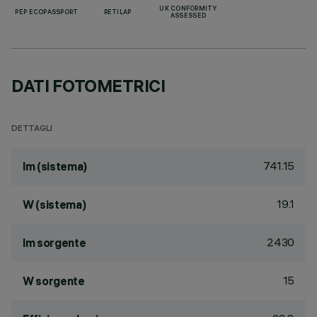
UK CONFORMITY
PEP ECOPASSPORT
RETILAP
ASSESSED
DATI FOTOMETRICI
DETTAGLI
741.15
lm (sistema)
19.1
W (sistema)
2430
lm sorgente
15
W sorgente