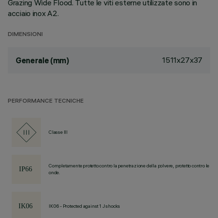
Grazing Wide Flood. Tutte le viti esterne utilizzate sono in
acciaio inox A2.
DIMENSIONI
1511x27x37
Generale (mm)
PERFORMANCE TECNICHE
Classe III
Completamente protetto contro la penetrazione della polvere, protetto contro le
onde.
IK06 - Protected against 1 J shocks