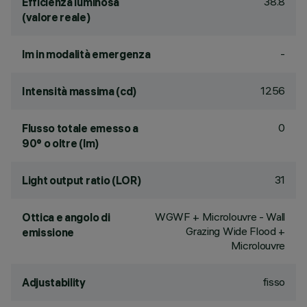
38.8
Efficienza luminosa
(valore reale)
-
lm in modalità emergenza
1256
Intensità massima (cd)
0
Flusso totale emesso a
90° o oltre (lm)
31
Light output ratio (LOR)
WGWF + Microlouvre - Wall
Ottica e angolo di
Grazing Wide Flood +
emissione
Microlouvre
fisso
Adjustability