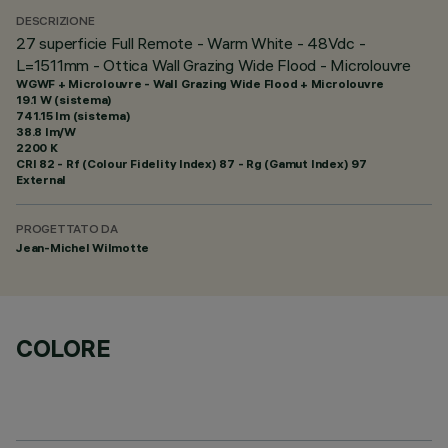
DESCRIZIONE
27 superficie Full Remote - Warm White - 48Vdc -
L=1511mm - Ottica Wall Grazing Wide Flood - Microlouvre
WGWF + Microlouvre - Wall Grazing Wide Flood + Microlouvre
19.1 W (sistema)
741.15 lm (sistema)
38.8 lm/W
2200 K
CRI
82
- Rf (Colour Fidelity Index) 87 - Rg (Gamut Index) 97
External
PROGETTATO DA
Jean-Michel Wilmotte
COLORE