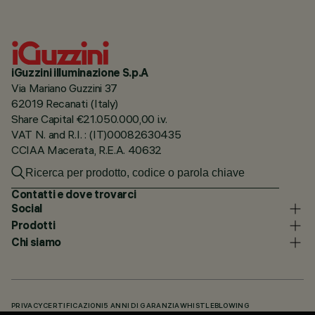
iGuzzini illuminazione S.p.A
Via Mariano Guzzini 37
62019 Recanati (Italy)
Share Capital €21.050.000,00 i.v.
VAT N. and R.I. : (IT)00082630435
CCIAA Macerata, R.E.A. 40632
Contatti e dove trovarci
Social
Prodotti
Chi siamo
PRIVACY
CERTIFICAZIONI
5 ANNI DI GARANZIA
WHISTLEBLOWING