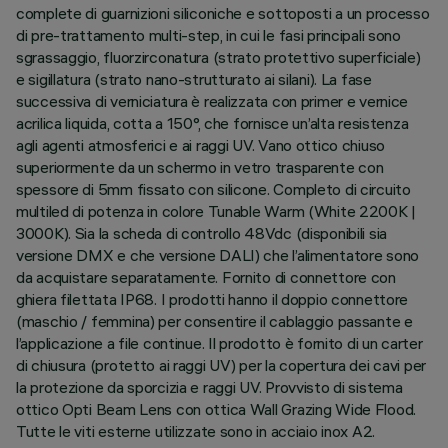
complete di guarnizioni siliconiche e sottoposti a un processo
di pre-trattamento multi-step, in cui le fasi principali sono
sgrassaggio, fluorzirconatura (strato protettivo superficiale)
e sigillatura (strato nano-strutturato ai silani). La fase
successiva di verniciatura è realizzata con primer e vernice
acrilica liquida, cotta a 150°, che fornisce un’alta resistenza
agli agenti atmosferici e ai raggi UV. Vano ottico chiuso
superiormente da un schermo in vetro trasparente con
spessore di 5mm fissato con silicone. Completo di circuito
multiled di potenza in colore Tunable Warm (White 2200K |
3000K). Sia la scheda di controllo 48Vdc (disponibili sia
versione DMX e che versione DALI) che l’alimentatore sono
da acquistare separatamente. Fornito di connettore con
ghiera filettata IP68. I prodotti hanno il doppio connettore
(maschio / femmina) per consentire il cablaggio passante e
l’applicazione a file continue. Il prodotto è fornito di un carter
di chiusura (protetto ai raggi UV) per la copertura dei cavi per
la protezione da sporcizia e raggi UV. Provvisto di sistema
ottico Opti Beam Lens con ottica Wall Grazing Wide Flood.
Tutte le viti esterne utilizzate sono in acciaio inox A2.