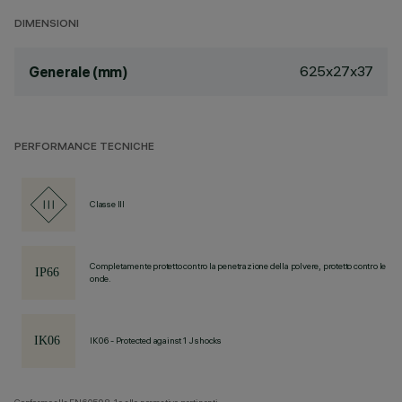
DIMENSIONI
625x27x37
Generale (mm)
PERFORMANCE TECNICHE
Classe III
Completamente protetto contro la penetrazione della polvere, protetto contro le
onde.
IK06 - Protected against 1 J shocks