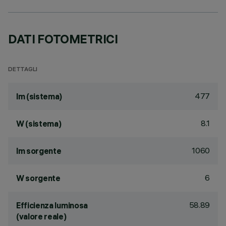
DATI FOTOMETRICI
DETTAGLI
477
lm (sistema)
8.1
W (sistema)
1060
lm sorgente
6
W sorgente
58.89
Efficienza luminosa
(valore reale)