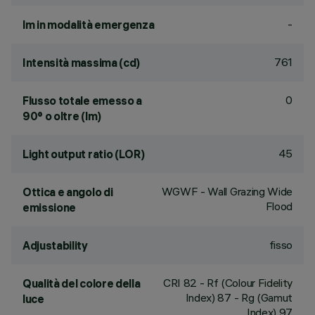
-
lm in modalità emergenza
761
Intensità massima (cd)
0
Flusso totale emesso a
90° o oltre (lm)
45
Light output ratio (LOR)
WGWF - Wall Grazing Wide
Ottica e angolo di
Flood
emissione
fisso
Adjustability
CRI
82
- Rf (Colour Fidelity
Qualità del colore della
Index) 87 - Rg (Gamut
luce
Index) 97