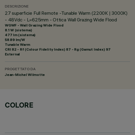
DESCRIZIONE
27 superficie Full Remote -Tunable Warm (2200K | 3000K)
- 48Vdc - L=625mm - Ottica Wall Grazing Wide Flood
WGWF - Wall Grazing Wide Flood
8.1 W (sistema)
477 lm (sistema)
58.89 lm/W
Tunable Warm
CRI
82
- Rf (Colour Fidelity Index) 87 - Rg (Gamut Index) 97
External
PROGETTATO DA
Jean-Michel Wilmotte
COLORE