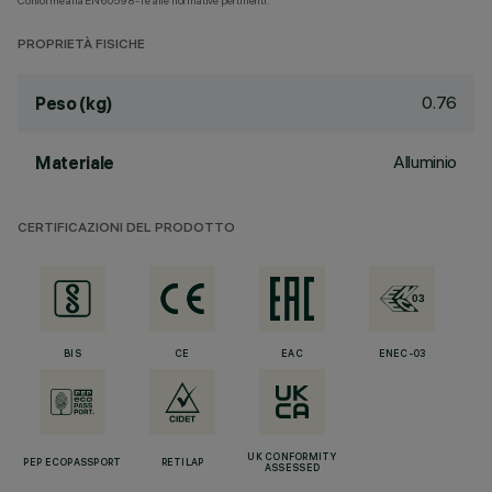
Conforme alla EN60598-1 e alle normative pertinenti.
PROPRIETÀ FISICHE
0.76
Peso (kg)
Alluminio
Materiale
CERTIFICAZIONI DEL PRODOTTO
BIS
CE
EAC
ENEC-03
UK CONFORMITY
PEP ECOPASSPORT
RETILAP
ASSESSED