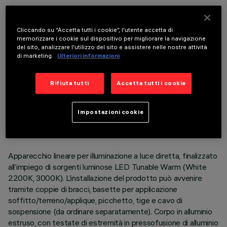
COMPONENTI OPZIONALI
Cliccando su “Accetta tutti i cookie”, l'utente accetta di
memorizzare i cookie sul dispositivo per migliorare la navigazione
del sito, analizzare l'utilizzo del sito e assistere nelle nostre attività
di marketing.
Ulteriori informazioni
Rifiuta tutti
Accetta tutti i cookie
DATI TECNICI
ULTIMO AGGIORNAMENTO: 06/08/2026
Impostazioni cookie
DESCRIZIONE
Apparecchio lineare per illuminazione a luce diretta, finalizzato
all’impiego di sorgenti luminose LED Tunable Warm (White
2200K, 3000K). L’installazione del prodotto può avvenire
tramite coppie di bracci, basette per applicazione
soffitto/terreno/applique, picchetto, tige e cavo di
sospensione (da ordinare separatamente). Corpo in alluminio
estruso, con testate di estremità in pressofusione di alluminio