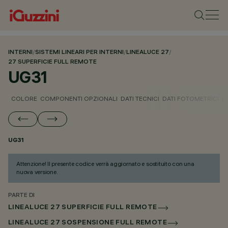
INTERNI
/
SISTEMI LINEARI PER INTERNI
/
LINEALUCE 27
/
27 SUPERFICIE FULL REMOTE
UG31
COLORE
COMPONENTI OPZIONALI
DATI TECNICI
DATI FOTOMETRICI
D
UG31
Attenzione! Il presente codice verrà aggiornato e sostituito con una
nuova versione.
PARTE DI
LINEALUCE 27 SUPERFICIE FULL REMOTE
LINEALUCE 27 SOSPENSIONE FULL REMOTE