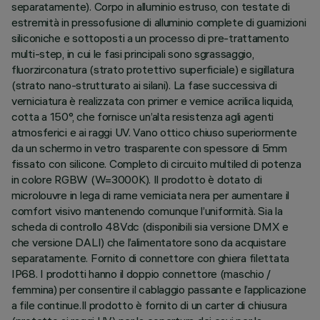
separatamente). Corpo in alluminio estruso, con testate di
estremità in pressofusione di alluminio complete di guarnizioni
siliconiche e sottoposti a un processo di pre-trattamento
multi-step, in cui le fasi principali sono sgrassaggio,
fluorzirconatura (strato protettivo superficiale) e sigillatura
(strato nano-strutturato ai silani). La fase successiva di
verniciatura è realizzata con primer e vernice acrilica liquida,
cotta a 150°, che fornisce un’alta resistenza agli agenti
atmosferici e ai raggi UV. Vano ottico chiuso superiormente
da un schermo in vetro trasparente con spessore di 5mm
fissato con silicone. Completo di circuito multiled di potenza
in colore RGBW (W=3000K). Il prodotto è dotato di
microlouvre in lega di rame verniciata nera per aumentare il
comfort visivo mantenendo comunque l’uniformità. Sia la
scheda di controllo 48Vdc (disponibili sia versione DMX e
che versione DALI) che l’alimentatore sono da acquistare
separatamente. Fornito di connettore con ghiera filettata
IP68. I prodotti hanno il doppio connettore (maschio /
femmina) per consentire il cablaggio passante e l’applicazione
a file continue.Il prodotto è fornito di un carter di chiusura