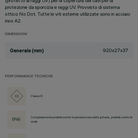
(protetto ai raggi UV) per la copertura dei cavi per la
protezione da sporcizia e raggi UV. Provvisto di sistema
ottico No Dot. Tutte le viti esterne utilizzate sono in acciaio
inox A2.
DIMENSIONI
920x27x37
Generale (mm)
PERFORMANCE TECNICHE
Classe III
Completamente protetto contro la penetrazione della polvere, protetto contro le
onde.