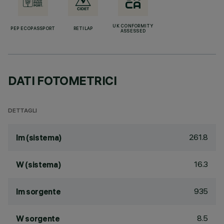
UK CONFORMITY
PEP ECOPASSPORT
RETILAP
ASSESSED
DATI FOTOMETRICI
DETTAGLI
261.8
lm (sistema)
16.3
W (sistema)
935
lm sorgente
8.5
W sorgente