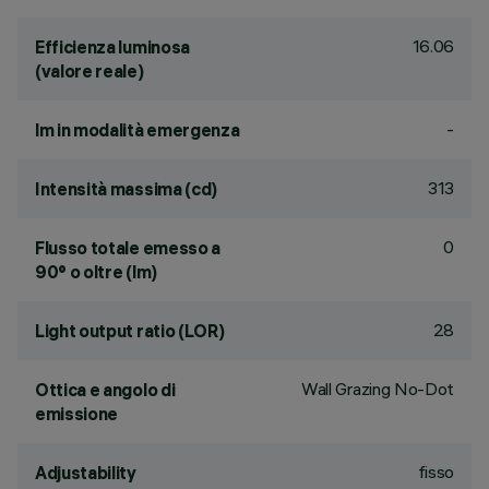
16.06
Efficienza luminosa
(valore reale)
-
lm in modalità emergenza
313
Intensità massima (cd)
0
Flusso totale emesso a
90° o oltre (lm)
28
Light output ratio (LOR)
Wall Grazing No-Dot
Ottica e angolo di
emissione
fisso
Adjustability