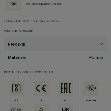
IK06 - Protected against 1 J shocks
Conforme alla EN60598-1 e alle normative pertinenti.
PROPRIETÀ FISICHE
1.12
Peso (kg)
Alluminio
Materiale
CERTIFICAZIONI DEL PRODOTTO
BIS
CE
EAC
ENEC-03