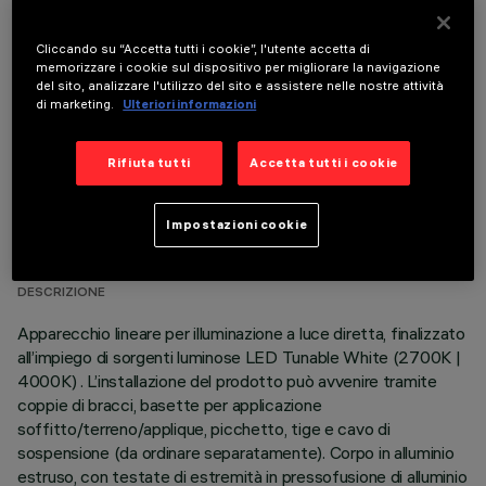
COMPONENTI OPZIONALI
Cliccando su “Accetta tutti i cookie”, l'utente accetta di
memorizzare i cookie sul dispositivo per migliorare la navigazione
del sito, analizzare l'utilizzo del sito e assistere nelle nostre attività
di marketing.
Ulteriori informazioni
Rifiuta tutti
Accetta tutti i cookie
DATI TECNICI
Impostazioni cookie
ULTIMO AGGIORNAMENTO: 05/08/2026
DESCRIZIONE
Apparecchio lineare per illuminazione a luce diretta, finalizzato
all’impiego di sorgenti luminose LED Tunable White (2700K |
4000K) . L’installazione del prodotto può avvenire tramite
coppie di bracci, basette per applicazione
soffitto/terreno/applique, picchetto, tige e cavo di
sospensione (da ordinare separatamente). Corpo in alluminio
estruso, con testate di estremità in pressofusione di alluminio