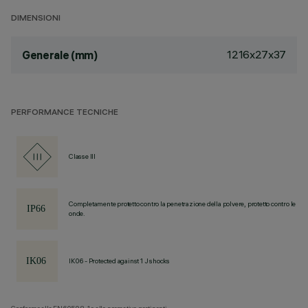
DIMENSIONI
1216x27x37
Generale (mm)
PERFORMANCE TECNICHE
Classe III
Completamente protetto contro la penetrazione della polvere, protetto contro le
onde.
IK06 - Protected against 1 J shocks