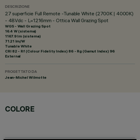
DESCRIZIONE
27 superficie Full Remote -Tunable White (2700K | 4000K)
- 48Vdc - L=1216mm - Ottica Wall Grazing Spot
WGS - Wall Grazing Spot
16.4 W (sistema)
1167.9 lm (sistema)
71.21 lm/W
Tunable White
CRI
82
- Rf (Colour Fidelity Index) 86 - Rg (Gamut Index) 96
External
PROGETTATO DA
Jean-Michel Wilmotte
COLORE