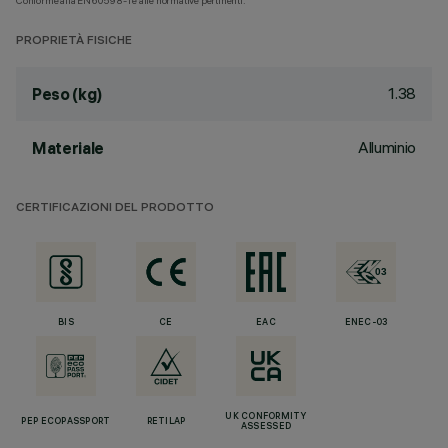
Conforme alla EN60598-1 e alle normative pertinenti.
PROPRIETÀ FISICHE
1.38
Peso (kg)
Alluminio
Materiale
CERTIFICAZIONI DEL PRODOTTO
BIS
CE
EAC
ENEC-03
UK CONFORMITY
PEP ECOPASSPORT
RETILAP
ASSESSED