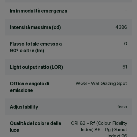
-
lm in modalità emergenza
4386
Intensità massima (cd)
0
Flusso totale emesso a
90° o oltre (lm)
51
Light output ratio (LOR)
WGS - Wall Grazing Spot
Ottica e angolo di
emissione
fisso
Adjustability
CRI
82
- Rf (Colour Fidelity
Qualità del colore della
Index) 86 - Rg (Gamut
luce
Index) 96