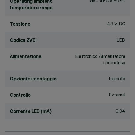
da -30°C a 50°C.
Operating ambient
temperature range
48 V DC
Tensione
LED
Codice ZVEI
Elettronico Alimentatore
Alimentazione
non incluso
Remoto
Opzioni di montaggio
External
Controllo
0.04
Corrente LED (mA)