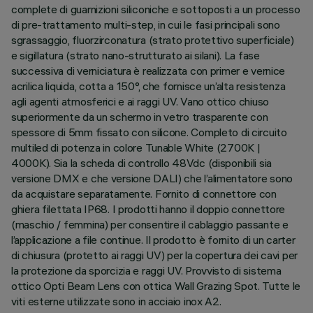
complete di guarnizioni siliconiche e sottoposti a un processo
di pre-trattamento multi-step, in cui le fasi principali sono
sgrassaggio, fluorzirconatura (strato protettivo superficiale)
e sigillatura (strato nano-strutturato ai silani). La fase
successiva di verniciatura è realizzata con primer e vernice
acrilica liquida, cotta a 150°, che fornisce un’alta resistenza
agli agenti atmosferici e ai raggi UV. Vano ottico chiuso
superiormente da un schermo in vetro trasparente con
spessore di 5mm fissato con silicone. Completo di circuito
multiled di potenza in colore Tunable White (2700K |
4000K). Sia la scheda di controllo 48Vdc (disponibili sia
versione DMX e che versione DALI) che l’alimentatore sono
da acquistare separatamente. Fornito di connettore con
ghiera filettata IP68. I prodotti hanno il doppio connettore
(maschio / femmina) per consentire il cablaggio passante e
l’applicazione a file continue. Il prodotto è fornito di un carter
di chiusura (protetto ai raggi UV) per la copertura dei cavi per
la protezione da sporcizia e raggi UV. Provvisto di sistema
ottico Opti Beam Lens con ottica Wall Grazing Spot. Tutte le
viti esterne utilizzate sono in acciaio inox A2.