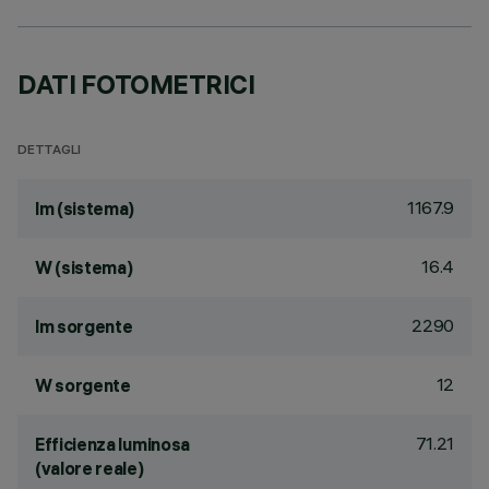
DATI FOTOMETRICI
DETTAGLI
1167.9
lm (sistema)
16.4
W (sistema)
2290
lm sorgente
12
W sorgente
71.21
Efficienza luminosa
(valore reale)