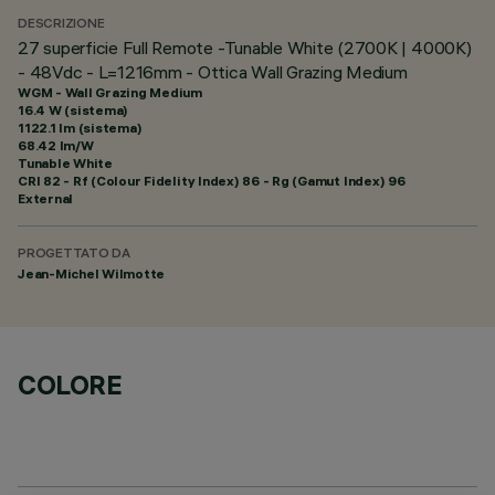
DESCRIZIONE
27 superficie Full Remote -Tunable White (2700K | 4000K)
- 48Vdc - L=1216mm - Ottica Wall Grazing Medium
WGM - Wall Grazing Medium
16.4 W (sistema)
1122.1 lm (sistema)
68.42 lm/W
Tunable White
CRI
82
- Rf (Colour Fidelity Index) 86 - Rg (Gamut Index) 96
External
PROGETTATO DA
Jean-Michel Wilmotte
COLORE