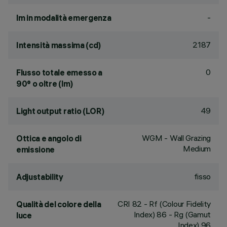
-
lm in modalità emergenza
2187
Intensità massima (cd)
0
Flusso totale emesso a
90° o oltre (lm)
49
Light output ratio (LOR)
WGM - Wall Grazing
Ottica e angolo di
Medium
emissione
fisso
Adjustability
CRI
82
- Rf (Colour Fidelity
Qualità del colore della
Index) 86 - Rg (Gamut
luce
Index) 96