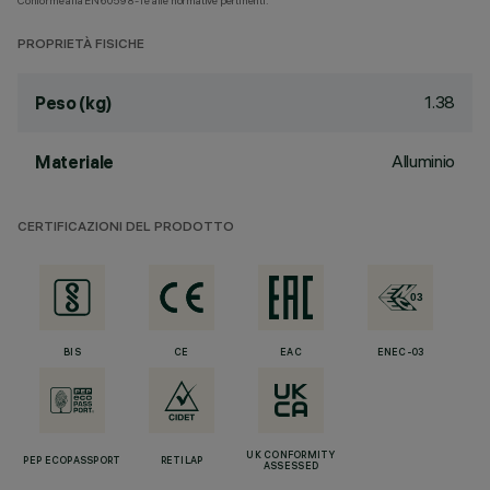
Conforme alla EN60598-1 e alle normative pertinenti.
PROPRIETÀ FISICHE
1.38
Peso (kg)
Alluminio
Materiale
CERTIFICAZIONI DEL PRODOTTO
BIS
CE
EAC
ENEC-03
UK CONFORMITY
PEP ECOPASSPORT
RETILAP
ASSESSED