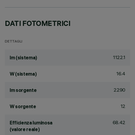
DATI FOTOMETRICI
DETTAGLI
1122.1
lm (sistema)
16.4
W (sistema)
2290
lm sorgente
12
W sorgente
68.42
Efficienza luminosa
(valore reale)