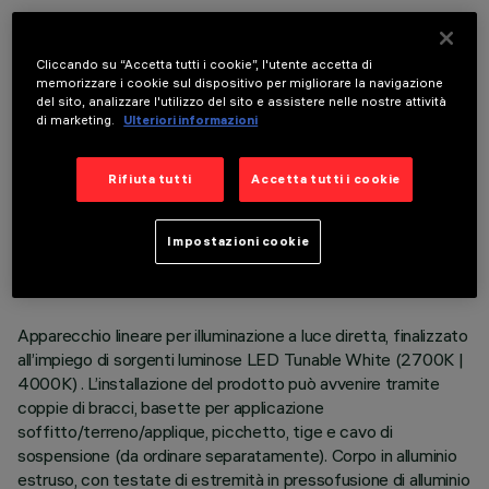
COMPONENTI OPZIONALI
Cliccando su “Accetta tutti i cookie”, l'utente accetta di
memorizzare i cookie sul dispositivo per migliorare la navigazione
del sito, analizzare l'utilizzo del sito e assistere nelle nostre attività
di marketing.
Ulteriori informazioni
Rifiuta tutti
Accetta tutti i cookie
DATI TECNICI
ULTIMO AGGIORNAMENTO: 05/08/2026
Impostazioni cookie
DESCRIZIONE
Apparecchio lineare per illuminazione a luce diretta, finalizzato
all’impiego di sorgenti luminose LED Tunable White (2700K |
4000K) . L’installazione del prodotto può avvenire tramite
coppie di bracci, basette per applicazione
soffitto/terreno/applique, picchetto, tige e cavo di
sospensione (da ordinare separatamente). Corpo in alluminio
estruso, con testate di estremità in pressofusione di alluminio