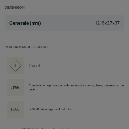
DIMENSIONI
1216x27x37
Generale (mm)
PERFORMANCE TECNICHE
Classe III
Completamente protetto contro la penetrazione della polvere, protetto contro le
onde.
IK06 - Protected against 1 J shocks