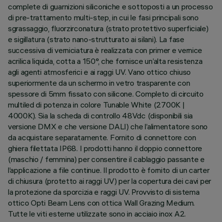
complete di guarnizioni siliconiche e sottoposti a un processo
di pre-trattamento multi-step, in cui le fasi principali sono
sgrassaggio, fluorzirconatura (strato protettivo superficiale)
e sigillatura (strato nano-strutturato ai silani). La fase
successiva di verniciatura è realizzata con primer e vernice
acrilica liquida, cotta a 150°, che fornisce un’alta resistenza
agli agenti atmosferici e ai raggi UV. Vano ottico chiuso
superiormente da un schermo in vetro trasparente con
spessore di 5mm fissato con silicone. Completo di circuito
multiled di potenza in colore Tunable White (2700K |
4000K). Sia la scheda di controllo 48Vdc (disponibili sia
versione DMX e che versione DALI) che l’alimentatore sono
da acquistare separatamente. Fornito di connettore con
ghiera filettata IP68. I prodotti hanno il doppio connettore
(maschio / femmina) per consentire il cablaggio passante e
l’applicazione a file continue. Il prodotto è fornito di un carter
di chiusura (protetto ai raggi UV) per la copertura dei cavi per
la protezione da sporcizia e raggi UV. Provvisto di sistema
ottico Opti Beam Lens con ottica Wall Grazing Medium.
Tutte le viti esterne utilizzate sono in acciaio inox A2.