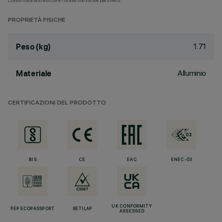
Conforme alla EN60598-1 e alle normative pertinenti.
PROPRIETÀ FISICHE
1.71
Peso (kg)
Alluminio
Materiale
CERTIFICAZIONI DEL PRODOTTO
BIS
CE
EAC
ENEC-03
UK CONFORMITY
PEP ECOPASSPORT
RETILAP
ASSESSED