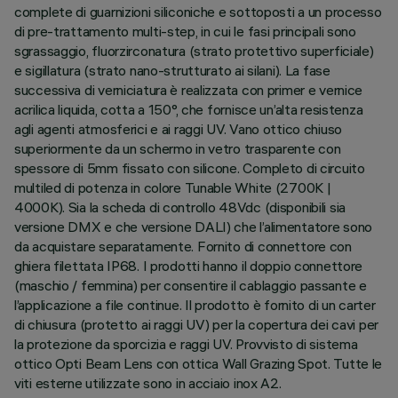
complete di guarnizioni siliconiche e sottoposti a un processo
di pre-trattamento multi-step, in cui le fasi principali sono
sgrassaggio, fluorzirconatura (strato protettivo superficiale)
e sigillatura (strato nano-strutturato ai silani). La fase
successiva di verniciatura è realizzata con primer e vernice
acrilica liquida, cotta a 150°, che fornisce un’alta resistenza
agli agenti atmosferici e ai raggi UV. Vano ottico chiuso
superiormente da un schermo in vetro trasparente con
spessore di 5mm fissato con silicone. Completo di circuito
multiled di potenza in colore Tunable White (2700K |
4000K). Sia la scheda di controllo 48Vdc (disponibili sia
versione DMX e che versione DALI) che l’alimentatore sono
da acquistare separatamente. Fornito di connettore con
ghiera filettata IP68. I prodotti hanno il doppio connettore
(maschio / femmina) per consentire il cablaggio passante e
l’applicazione a file continue. Il prodotto è fornito di un carter
di chiusura (protetto ai raggi UV) per la copertura dei cavi per
la protezione da sporcizia e raggi UV. Provvisto di sistema
ottico Opti Beam Lens con ottica Wall Grazing Spot. Tutte le
viti esterne utilizzate sono in acciaio inox A2.