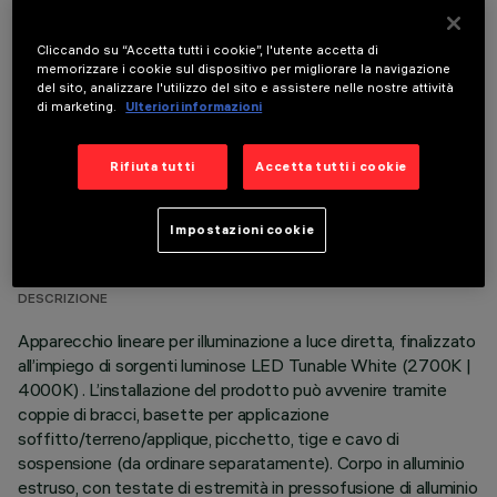
COMPONENTI OPZIONALI
Cliccando su “Accetta tutti i cookie”, l'utente accetta di
memorizzare i cookie sul dispositivo per migliorare la navigazione
del sito, analizzare l'utilizzo del sito e assistere nelle nostre attività
di marketing.
Ulteriori informazioni
Rifiuta tutti
Accetta tutti i cookie
DATI TECNICI
Impostazioni cookie
ULTIMO AGGIORNAMENTO: 06/08/2026
DESCRIZIONE
Apparecchio lineare per illuminazione a luce diretta, finalizzato
all’impiego di sorgenti luminose LED Tunable White (2700K |
4000K) . L’installazione del prodotto può avvenire tramite
coppie di bracci, basette per applicazione
soffitto/terreno/applique, picchetto, tige e cavo di
sospensione (da ordinare separatamente). Corpo in alluminio
estruso, con testate di estremità in pressofusione di alluminio