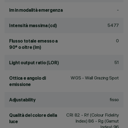
-
lm in modalità emergenza
5477
Intensità massima (cd)
0
Flusso totale emesso a
90° o oltre (lm)
51
Light output ratio (LOR)
WGS - Wall Grazing Spot
Ottica e angolo di
emissione
fisso
Adjustability
CRI
82
- Rf (Colour Fidelity
Qualità del colore della
Index) 86 - Rg (Gamut
luce
Index) 96