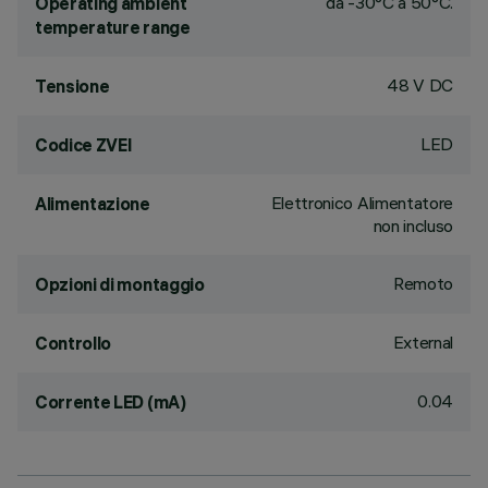
da -30°C a 50°C.
Operating ambient
temperature range
48 V DC
Tensione
LED
Codice ZVEI
Elettronico Alimentatore
Alimentazione
non incluso
Remoto
Opzioni di montaggio
External
Controllo
0.04
Corrente LED (mA)