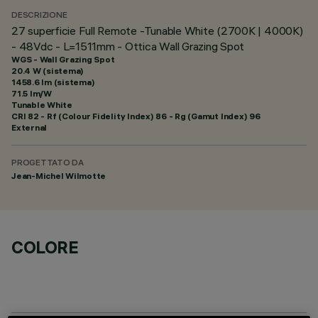
DESCRIZIONE
27 superficie Full Remote -Tunable White (2700K | 4000K)
- 48Vdc - L=1511mm - Ottica Wall Grazing Spot
WGS - Wall Grazing Spot
20.4 W (sistema)
1458.6 lm (sistema)
71.5 lm/W
Tunable White
CRI
82
- Rf (Colour Fidelity Index) 86 - Rg (Gamut Index) 96
External
PROGETTATO DA
Jean-Michel Wilmotte
COLORE