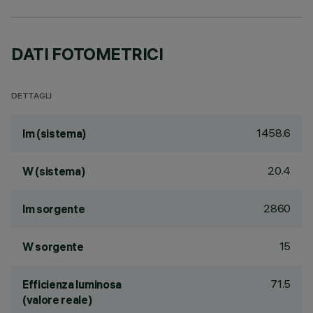
DATI FOTOMETRICI
DETTAGLI
1458.6
lm (sistema)
20.4
W (sistema)
2860
lm sorgente
15
W sorgente
71.5
Efficienza luminosa
(valore reale)