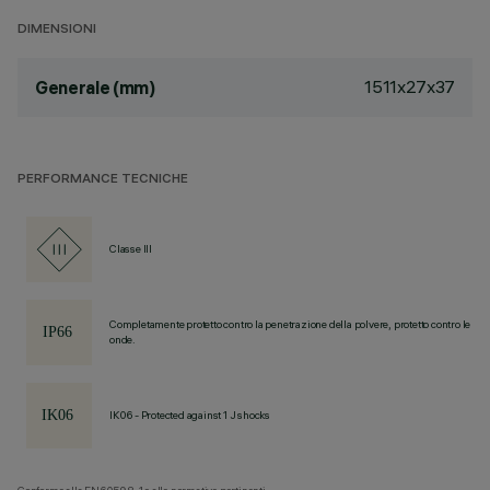
DIMENSIONI
1511x27x37
Generale (mm)
PERFORMANCE TECNICHE
Classe III
Completamente protetto contro la penetrazione della polvere, protetto contro le
onde.
IK06 - Protected against 1 J shocks