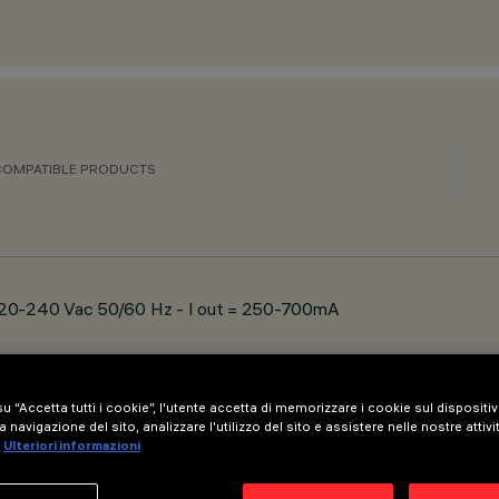
COMPATIBLE PRODUCTS
 220-240 Vac 50/60 Hz - I out = 250-700mA
u “Accetta tutti i cookie”, l'utente accetta di memorizzare i cookie sul dispositi
a navigazione del sito, analizzare l'utilizzo del sito e assistere nelle nostre attivi
Ulteriori informazioni