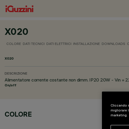
X020
COLORE
DATI TECNICI
DATI ELETTRICI
INSTALLAZIONE
DOWNLOADS
X020
DESCRIZIONE
Alimentatore corrente costante non dimm. IP20 20W - Vin =
On/off
Cliccando s
migliorare l
COLORE
marketing.