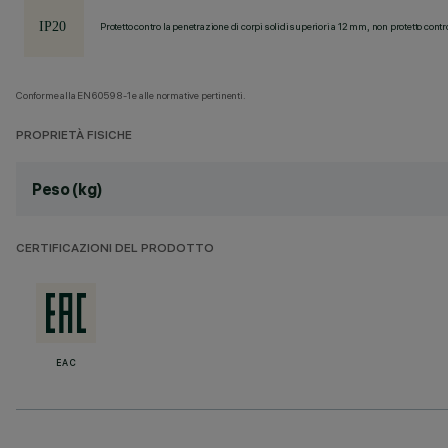
Protetto contro la penetrazione di corpi solidi superiori a 12 mm, non protetto contr
Conforme alla EN60598-1 e alle normative pertinenti.
PROPRIETÀ FISICHE
Peso (kg)
CERTIFICAZIONI DEL PRODOTTO
EAC