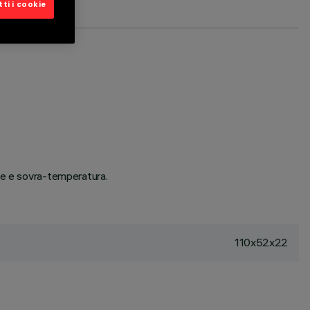
ti i cookie
te e sovra-temperatura.
110x52x22