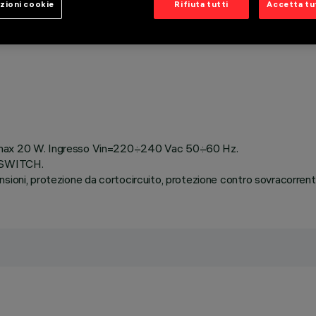
zioni cookie
Rifiuta tutti
Accetta tut
te max 20 W. Ingresso Vin=220÷240 Vac 50÷60 Hz.
P-SWITCH.
nsioni, protezione da cortocircuito, protezione contro sovracorren