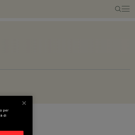
vo per
tà di