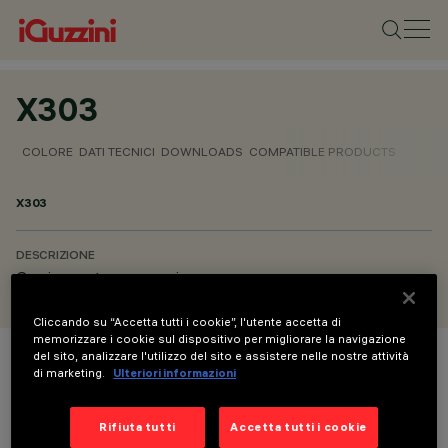
X303
COLORE
DATI TECNICI
DOWNLOADS
COMPATIBLE PRODUCTS
X303
DESCRIZIONE
Cornice porta accessori
Cliccando su “Accetta tutti i cookie”, l'utente accetta di
memorizzare i cookie sul dispositivo per migliorare la navigazione
del sito, analizzare l'utilizzo del sito e assistere nelle nostre attività
COLORE
di marketing.
Ulteriori informazioni
Rifiuta tutti
Accetta tutti i cookie