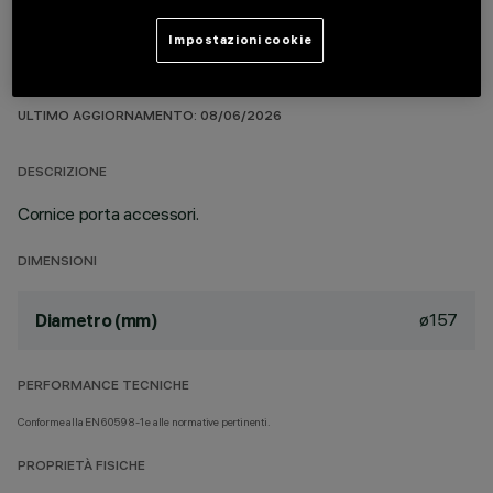
Impostazioni cookie
DATI TECNICI
ULTIMO AGGIORNAMENTO: 08/06/2026
DESCRIZIONE
Cornice porta accessori.
DIMENSIONI
ø157
Diametro (mm)
PERFORMANCE TECNICHE
Conforme alla EN60598-1 e alle normative pertinenti.
PROPRIETÀ FISICHE