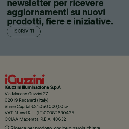
newsletter per ricevere
aggiornamenti su nuovi
prodotti, fiere e iniziative.
ISCRIVITI
iGuzzini illuminazione S.p.A
Via Mariano Guzzini 37
62019 Recanati (Italy)
Share Capital €21.050.000,00 i.v.
VAT N. and R.I. : (IT)00082630435
CCIAA Macerata, R.E.A. 40632