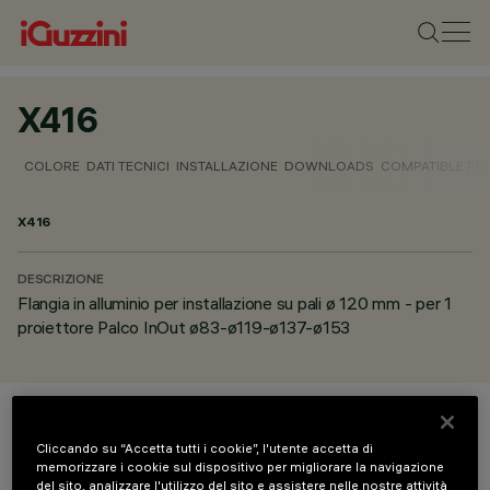
X416
COLORE
DATI TECNICI
INSTALLAZIONE
DOWNLOADS
COMPATIBLE P
X416
DESCRIZIONE
Flangia in alluminio per installazione su pali ø 120 mm - per 1
proiettore Palco InOut ø83-ø119-ø137-ø153
COLORE
Cliccando su “Accetta tutti i cookie”, l'utente accetta di
memorizzare i cookie sul dispositivo per migliorare la navigazione
del sito, analizzare l'utilizzo del sito e assistere nelle nostre attività