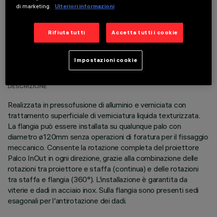
di marketing.
Ulteriori informazioni
Rifiuta tutti
Accetta tutti i cookie
DATI TECNICI
Impostazioni cookie
ULTIMO AGGIORNAMENTO: 14/01/2026
DESCRIZIONE
Realizzata in pressofusione di alluminio e verniciata con
trattamento superficiale di verniciatura liquida texturizzata.
La flangia può essere installata su qualunque palo con
diametro ø120mm senza operazioni di foratura per il fissaggio
meccanico. Consente la rotazione completa del proiettore
Palco InOut in ogni direzione, grazie alla combinazione delle
rotazioni tra proiettore e staffa (continua) e delle rotazioni
tra staffa e flangia (360°). L'installazione è garantita da
viterie e dadi in acciaio inox. Sulla flangia sono presenti sedi
esagonali per l'antirotazione dei dadi.