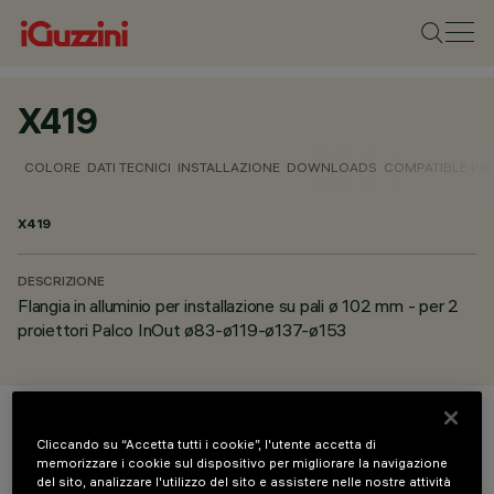
X419
COLORE
DATI TECNICI
INSTALLAZIONE
DOWNLOADS
COMPATIBLE P
X419
DESCRIZIONE
Flangia in alluminio per installazione su pali ø 102 mm - per 2
proiettori Palco InOut ø83-ø119-ø137-ø153
COLORE
Cliccando su “Accetta tutti i cookie”, l'utente accetta di
memorizzare i cookie sul dispositivo per migliorare la navigazione
del sito, analizzare l'utilizzo del sito e assistere nelle nostre attività