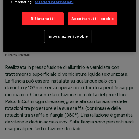
di marketing.
Ulteriori informazioni
Rifiuta tutti
Accetta tutti i cookie
DATI TECNICI
Impostazioni cookie
ULTIMO AGGIORNAMENTO: 14/01/2026
DESCRIZIONE
Realizzata in pressofusione di alluminio e verniciata con
trattamento superficiale di verniciatura liquida texturizzata.
La flangia può essere installata su qualunque palo con
diametro ø102mm senza operazioni di foratura per il fissaggio
meccanico. Consente la rotazione completa del proiettore
Palco InOut in ogni direzione, grazie alla combinazione delle
rotazioni tra proiettore e la sua staffa (continua) e delle
rotazioni tra staffa e flangia (360°). L'installazione è garantita
da viterie e dadi in acciaio inox. Sulla flangia sono presenti sedi
esagonali per l'antirotazione dei dadi.