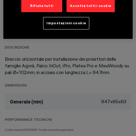
Rifiuta tutti
Accetta tutti i cookie
DATI TECNICI
Impostazioni cookie
ULTIMO AGGIORNAMENTO: 23/03/2026
DESCRIZIONE
Braccio orizzontale per installazione dei proiettori delle
famiglie Agorà, Palco InOut, iPro, Platea Pro e MaxiWoody su
pali Ø=102mm, in acciaio con lunghezza L= 947mm.
DIMENSIONI
947x65x63
Generale (mm)
PERFORMANCE TECNICHE
Conforme alla EN60598-1 e alle normative pertinenti.