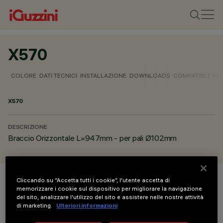
X570
COLORE
DATI TECNICI
INSTALLAZIONE
DOWNLOADS
COMPATIBLE P
X570
DESCRIZIONE
Braccio Orizzontale L=947mm - per pali Ø102mm
Cliccando su “Accetta tutti i cookie”, l'utente accetta di
COLORE
memorizzare i cookie sul dispositivo per migliorare la navigazione
del sito, analizzare l'utilizzo del sito e assistere nelle nostre attività
di marketing.
Ulteriori informazioni