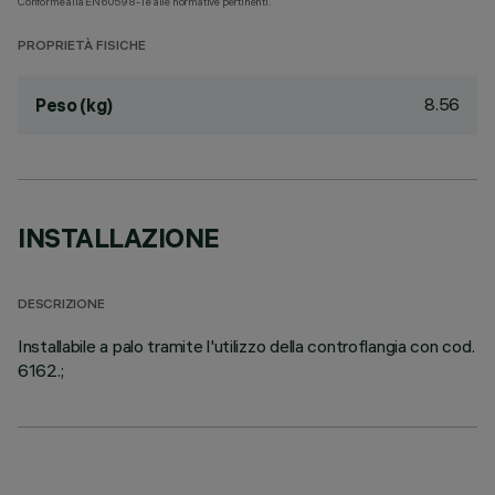
Conforme alla EN60598-1 e alle normative pertinenti.
PROPRIETÀ FISICHE
8.56
Peso (kg)
INSTALLAZIONE
DESCRIZIONE
Installabile a palo tramite l'utilizzo della controflangia con cod.
6162.;