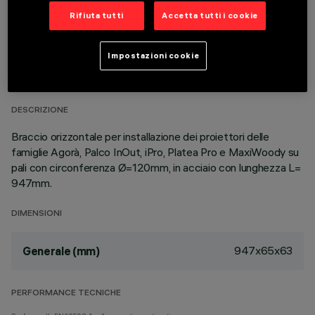
Rifiuta tutti
Accetta tutti i cookie
DATI TECNICI
Impostazioni cookie
ULTIMO AGGIORNAMENTO: 23/03/2026
DESCRIZIONE
Braccio orizzontale per installazione dei proiettori delle
famiglie Agorà, Palco InOut, iPro, Platea Pro e MaxiWoody su
pali con circonferenza Ø=120mm, in acciaio con lunghezza L=
947mm.
DIMENSIONI
947x65x63
Generale (mm)
PERFORMANCE TECNICHE