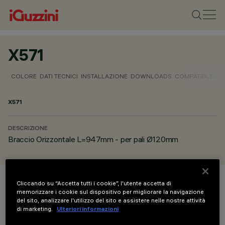
X571
COLORE
DATI TECNICI
INSTALLAZIONE
DOWNLOADS
COMPATIBLE P
X571
DESCRIZIONE
Braccio Orizzontale L=947mm - per pali Ø120mm
Cliccando su “Accetta tutti i cookie”, l'utente accetta di
COLORE
memorizzare i cookie sul dispositivo per migliorare la navigazione
del sito, analizzare l'utilizzo del sito e assistere nelle nostre attività
di marketing.
Ulteriori informazioni