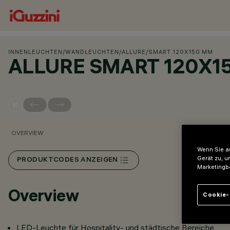
INNENLEUCHTEN
/
WANDLEUCHTEN
/
ALLURE
/
SMART 120X150 MM
ALLURE SMART 120X1
OVERVIEW
Wenn Sie au
Gerät zu, u
PRODUKTCODES ANZEIGEN
Marketingb
Overview
Cookie-
LED-Leuchte für Hospitality- und städtische Bereiche.