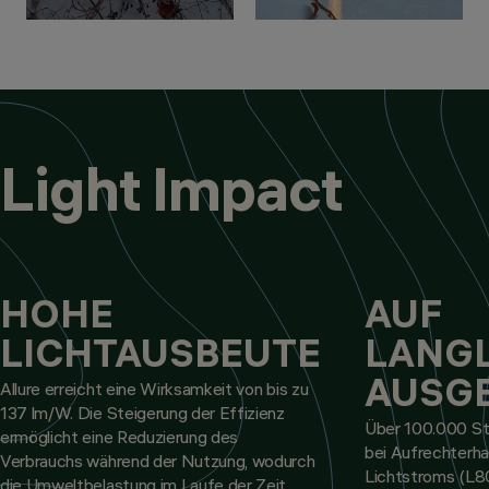
Light Impact
HOHE
AUF
LICHTAUSBEUTE
LANGL
AUSG
Allure erreicht eine Wirksamkeit von bis zu
137 lm/W. Die Steigerung der Effizienz
Über 100.000 S
ermöglicht eine Reduzierung des
bei Aufrechterh
Verbrauchs während der Nutzung, wodurch
Lichtstroms (L80
die Umweltbelastung im Laufe der Zeit