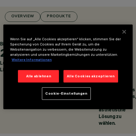
KATEGORIEN
WANDLEUCHTEN,
LEUCHTEN FÜR
OVERVIEW
PRODUKTE
LICHTEFFEKTE IM
AUSSENBEREICH, W
ANDLEUCHTEN
Wenn Sie auf „Alle Cookies akzeptieren“ klicken, stimmen Sie der
DESIGN
Bis zu
Bis zu
Bis zu
Speicherung von Cookies auf Ihrem Gerät zu, um die
IGUZZINI
2.500
137
55
Websitenavigation zu verbessern, die Websitenutzung zu
PRODUKTE
analysieren und unsere Marketingbemühungen zu unterstützen.
243
Weitere Informationen
Lumen
lm/W
Kombinationen
AWARDS
Lichtstrom
Lichtausbeute
zwischen den
Oberflächen
Alle ablehnen
Alle Cookies akzeptieren
des
Außengehäuses
Cookie-Einstellungen
und des Rasters,
um die richtige
ästhetische
Lösung zu
wählen.