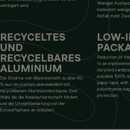
Weniger Austaus
verringert wird.
bedeutet wenige
Abfall, mehr Zuve
RECYCELTES
LOW-
UND
PACK
RECYCELBARES
Reduction of the
to an improveme
ALUMINIUM
recycled cardboa
possible 100% rec
Die Struktur von Allure besteht zu über 90
paper tape, with
% aus recyceltem und unendlich oft
polyethylene bag
recycelbarem Aluminiumdruckguss. Eine
protection.
Wahl, die die Kreislaufwirtschaft fördert
und die Umweltbelastung von der
Entwurfsphase an reduziert.