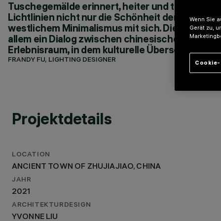
YVONNE LIU
Tuschegemälde erinnert, heiter und tiefgründig
LICHTDESIGN
Lichtlinien nicht nur die Schönheit der antike
Wenn Sie au
FRANDY FU
westlichem Minimalismus mit sich. Dieses Proje
Gerät zu, u
allem ein Dialog zwischen chinesischer und wes
Marketingb
Erlebnisraum, in dem kulturelle Überschneidun
FRANDY FU, LIGHTING DESIGNER
Cookie-
Projektdetails
LOCATION
ANCIENT TOWN OF ZHUJIAJIAO, CHINA
JAHR
2021
ARCHITEKTURDESIGN
YVONNE LIU