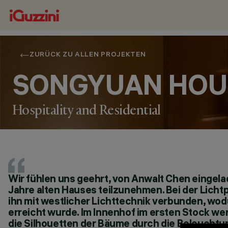
ZURÜCK ZU ALLEN PROJEKTEN
SONGYUAN HOU
Hospitality and Residential
Wir fühlen uns geehrt, von Anwalt Chen eingel
STANDORT
Jahre alten Hauses teilzunehmen. Bei der Lich
ANCIENT TOWN OF ZHUJIAJIAO, CHINA
ihn mit westlicher Lichttechnik verbunden, w
JAHR
erreicht wurde. Im Innenhof im ersten Stock wer
2021
die Silhouetten der Bäume durch die Beleuchtu
ARCHITEKTURDESIGN