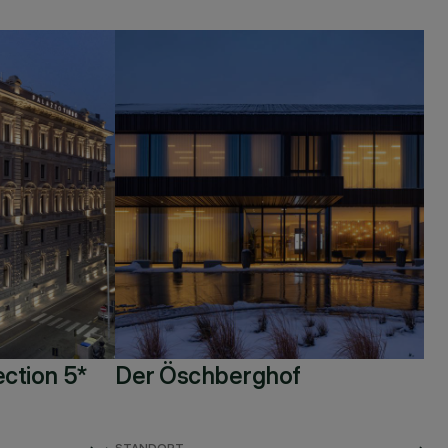
ection 5*
Der Öschberghof