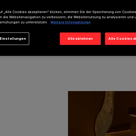
. Im zweiten Stock betonen die von den Tricks er
n Struktur des Hauses, sondern bringen auch einen
f „Alle Cookies akzeptieren“ klicken, stimmen Sie der Speicherung von Cookies
kt ist eine Verschmelzung von Technologie und K
m die Websitenavigation zu verbessern, die Websitenutzung zu analysieren und 
tlicher Kultur. Das Haus der Vorfahren wird zu ei
emühungen zu unterstützen.
Weitere Informationen
gen gefeiert werden.
Einstellungen
Alle ablehnen
Alle Cookies 