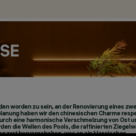
SE
aden worden zu sein, an der Renovierung eines zw
tplanung haben wir den chinesischen Charme respe
odurch eine harmonische Verschmelzung von Ost 
den die Wellen des Pools, die raffinierten Ziegel
ng zart hervorgehoben, was an ein klassisches