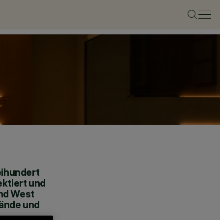
eihundert
ktiert und
und West
wände und