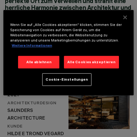
perfekte Ort zum Verweilen und strahlt eine
JAHR
herrliche Harmonie zwischen Architektur und
2021
Ausstattung aus
ARCHITEKTURDESIGN
HILDE AND TROND VEGAR BRATTLIE
SAUNDERS
Wenn Sie auf „Alle Cookies akzeptieren“ klicken, stimmen Sie der
Speicherung von Cookies auf Ihrem Gerät zu, um die
ARCHITECTURE
Websitenavigation zu verbessern, die Websitenutzung zu
analysieren und unsere Marketingbemühungen zu unterstützen.
Weitere Informationen
Projektdetails
Alle ablehnen
Alle Cookies akzeptieren
LOCATION
NESØYA, NORWAY
Cookie-Einstellungen
JAHR
2021
ARCHITEKTURDESIGN
SAUNDERS
ARCHITECTURE
KUNDE
HILDE E TROND VEGARD