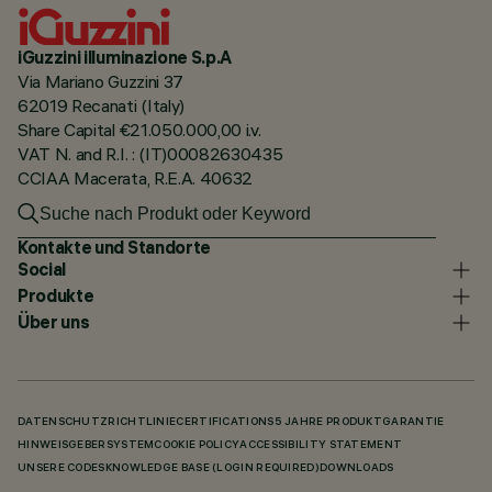
iGuzzini illuminazione S.p.A
Via Mariano Guzzini 37
62019 Recanati (Italy)
Share Capital €21.050.000,00 i.v.
VAT N. and R.I. : (IT)00082630435
CCIAA Macerata, R.E.A. 40632
Kontakte und Standorte
Social
Produkte
Über uns
DATENSCHUTZRICHTLINIE
CERTIFICATIONS
5 JAHRE PRODUKTGARANTIE
HINWEISGEBERSYSTEM
COOKIE POLICY
ACCESSIBILITY STATEMENT
UNSERE CODES
KNOWLEDGE BASE (LOGIN REQUIRED)
DOWNLOADS