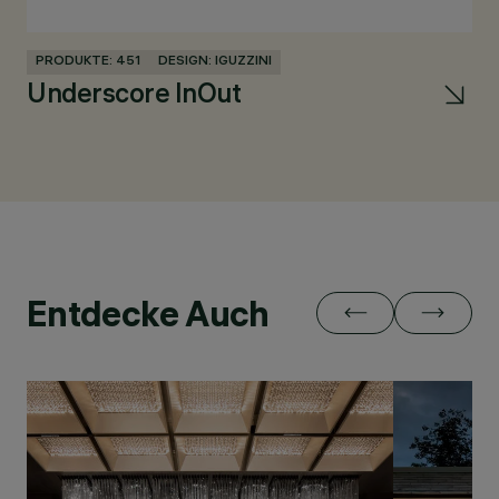
PRODUKTE: 451
DESIGN: IGUZZINI
PR
Underscore InOut
La
Entdecke Auch