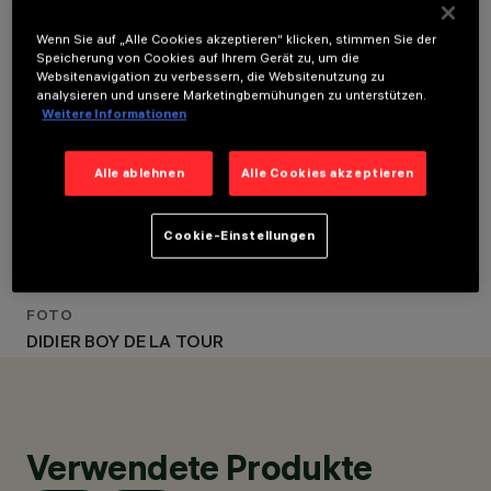
Wenn Sie auf „Alle Cookies akzeptieren“ klicken, stimmen Sie der
Speicherung von Cookies auf Ihrem Gerät zu, um die
LOCATION
Websitenavigation zu verbessern, die Websitenutzung zu
NEUILLY-SUR-SEINE,
STANDORT
analysieren und unsere Marketingbemühungen zu unterstützen.
Weitere Informationen
NEUILLY-SUR-SEINE,
FRANCE
FRANCE
JAHR
JAHR
Alle ablehnen
Alle Cookies akzeptieren
2024
2024
ARCHITEKTURDESIGN
ARCHITEKTURDESIGN
OLIVIER ROUX
OLIVIER ROUX
Cookie-Einstellungen
KUNDE
PRIVATE
FOTO
DIDIER BOY DE LA TOUR
Verwendete Produkte