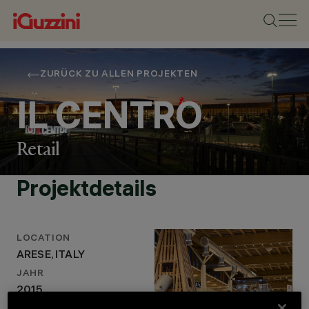
ZURÜCK ZU ALLEN PROJEKTEN
IL CENTRO
Retail
Projektdetails
STANDORT
ARESE, ITALY
JAHR
LOCATION
2015
ARESE, ITALY
ARCHITEKTURDESIGN
JAHR
MICHELE DE LUCCHI,
2015
ARNALDO ZAPPA,