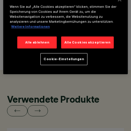
ARCHITEKTURDESIGN
DESIGN
Wenn Sie auf „Alle Cookies akzeptieren“ klicken, stimmen Sie der
MICHELE DE LUCCHI,
INTERNATIONAL -
Speicherung von Cookies auf Ihrem Gerät zu, um die
DAVIDE PADOA
ARNALDO ZAPPA, DESIGN
Websitenavigation zu verbessern, die Websitenutzung zu
INTERNATIONAL - DAVIDE
analysieren und unsere Marketingbemühungen zu unterstützen.
Weitere Informationen
PADOA
KUNDE
Alle ablehnen
Alle Cookies akzeptieren
FINIPER - MARCO
BRUNELLI
Cookie-Einstellungen
FOTO
PAOLO CARLINI
Verwendete Produkte