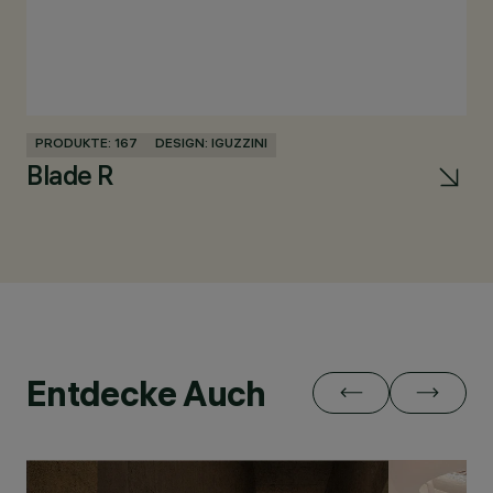
PRODUKTE: 167
DESIGN: IGUZZINI
PR
Blade R
i
Entdecke Auch