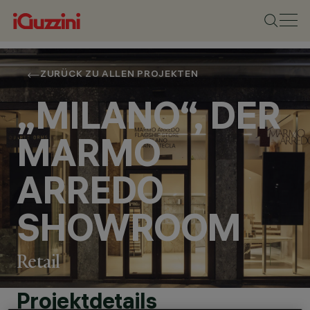
ZURÜCK ZU ALLEN PROJEKTEN
„MILANO“, DER
MARMO
ARREDO
SHOWROOM
Retail
Projektdetails