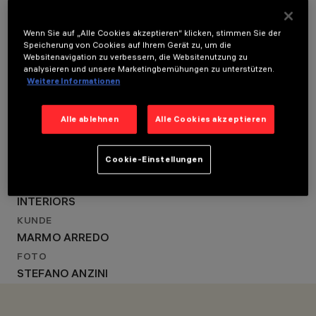
STANDORT
MAILAND, ITALY
Wenn Sie auf „Alle Cookies akzeptieren“ klicken, stimmen Sie der
LOCATION
JAHR
Speicherung von Cookies auf Ihrem Gerät zu, um die
Websitenavigation zu verbessern, die Websitenutzung zu
MAILAND, ITALY
2022
analysieren und unsere Marketingbemühungen zu unterstützen.
ARCHITEKTURDESIGN
JAHR
Weitere Informationen
STEFANO BOERI
2022
INTERIORS
ARCHITEKTURDESIGN
LICHTDESIGN
Alle ablehnen
Alle Cookies akzeptieren
STEFANO BOERI
STEFANO BOERI
INTERIORS
INTERIORS
Cookie-Einstellungen
LICHTDESIGN
STEFANO BOERI
INTERIORS
KUNDE
MARMO ARREDO
FOTO
STEFANO ANZINI