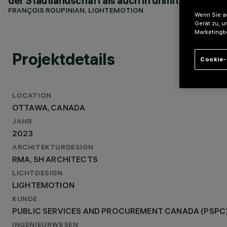
der Stadtlandschaft als auch in unmittelbarer N
2023
FRANÇOIS ROUPINIAN, LIGHTEMOTION
Wenn Sie au
ARCHITEKTURDESIGN
Gerät zu, u
RMA, SH ARCHITECTS
Marketingb
LICHTDESIGN
LIGHTEMOTION
Projektdetails
Cookie-
LOCATION
OTTAWA, CANADA
JAHR
2023
ARCHITEKTURDESIGN
RMA, SH ARCHITECTS
LICHTDESIGN
LIGHTEMOTION
KUNDE
PUBLIC SERVICES AND PROCUREMENT CANADA (PSPC
INGENIEURWESEN