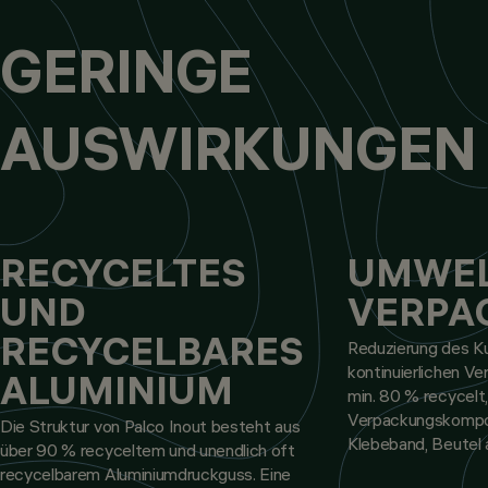
GERINGE
AUSWIRKUNGEN
RECYCELTES
UMWEL
UND
VERPA
RECYCELBARES
Reduzierung des K
kontinuierlichen V
ALUMINIUM
min. 80 % recycelt
Verpackungskompo
Die Struktur von Palco Inout besteht aus
Klebeband, Beutel
über 90 % recyceltem und unendlich oft
recycelbarem Aluminiumdruckguss. Eine