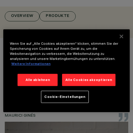
FÜR MASTEN /
WANDANBAU,
STRAHLER FÜR
OVERVIEW
PRODUKTE
AUSSENBEREICHE
DESIGN
STRAHLER FÜR AUSSENBEREICHE
MAST-/WANDMONTAGE
ARTEC STUDIO
PRODUKTE
Wenn Sie auf „Alle Cookies akzeptieren“ klicken, stimmen Sie der
472
Speicherung von Cookies auf Ihrem Gerät zu, um die
AWARDS
Websitenavigation zu verbessern, die Websitenutzung zu
Palco InOut wurde entwickelt, um die
analysieren und unsere Marketingbemühungen zu unterstützen.
Präzision des Palco-Designs auf den
Weitere Informationen
Außenbereich auszuweiten und eine
professionelle Beleuchtung zu bieten, die die
Alle ablehnen
Alle Cookies akzeptieren
Schönheit und Identität der Räume
unterstreicht. Seine klaren Linien
verschmelzen mit der Architektur und
Cookie-Einstellungen
schaffen einen kontinuierlichen Dialog
zwischen Innen und Außen.
MAURICI GINÉS