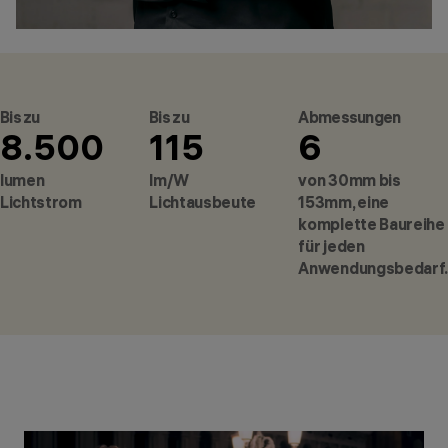
Bis zu
Bis zu
Abmessungen
8.500
115
6
lumen
lm/W
von 30mm bis
Lichtstrom
Lichtausbeute
153mm, eine
komplette Baureihe
für jeden
Anwendungsbedarf.