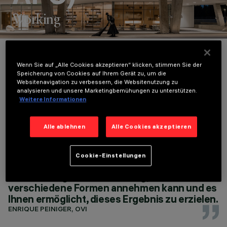
Working
STANDORT
Wenn Sie auf „Alle Cookies akzeptieren“ klicken, stimmen Sie der
DALLAS, TEXAS, U.S.A
Speicherung von Cookies auf Ihrem Gerät zu, um die
JAHR
Websitenavigation zu verbessern, die Websitenutzung zu
Sehr oft denken wir bei OVI über Beleuchtung
2023
analysieren und unsere Marketingbemühungen zu unterstützen.
wie über Filmmusik nach. Wenn Architektur
ARCHITEKTURDESIGN
Weitere Informationen
MORPHOSIS
ein Film ist, definiert Beleuchtung die
ARCHITECTS
Atmosphäre und den Ton, und wenn man
Alle ablehnen
Alle Cookies akzeptieren
LICHTDESIGN
einen guten Film verlässt, erinnert man sich
OVI (OFFICE FOR
nicht an die Musik, weil alles so gut gemacht
VISUAL
ist, dass nichts überwiegt. Die Leute sollten
Cookie-Einstellungen
INTERACTION)
sich an die Architektur erinnern, und
Beleuchtung ist ein Werkzeug, das wirklich
verschiedene Formen annehmen kann und es
Ihnen ermöglicht, dieses Ergebnis zu erzielen.
ENRIQUE PEINIGER, OVI