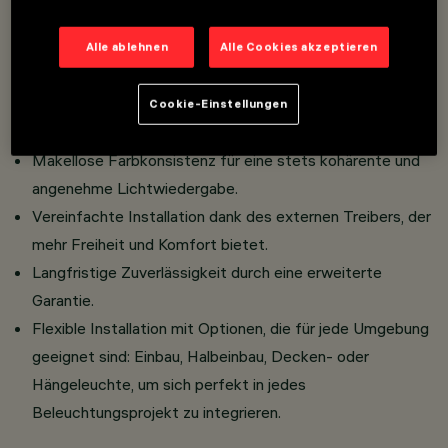
Hohe Energieeffizienz, entwickelt, um den Verbrauch zu
senken und die Leistung zu optimieren.
Alle ablehnen
Alle Cookies akzeptieren
Garantierter Sehkomfort mit einer
Blendungsbegrenzung, die für professionelle
Cookie-Einstellungen
Umgebungen entwickelt wurde.
Makellose Farbkonsistenz für eine stets kohärente und
angenehme Lichtwiedergabe.
Vereinfachte Installation dank des externen Treibers, der
mehr Freiheit und Komfort bietet.
Langfristige Zuverlässigkeit durch eine erweiterte
Garantie.
Flexible Installation mit Optionen, die für jede Umgebung
geeignet sind: Einbau, Halbeinbau, Decken- oder
Hängeleuchte, um sich perfekt in jedes
Beleuchtungsprojekt zu integrieren.