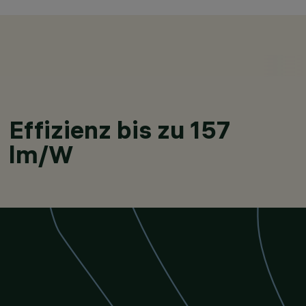
KATEGORIEN
Effizienz bis zu 157
DOWNLIGHTS UND 
DESIGN
lm/W
IGUZZINI
PRODUKTE
68