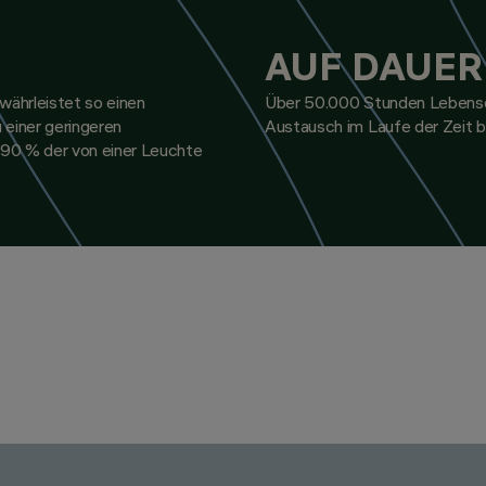
AUF DAUER
währleistet so einen
Über 50.000 Stunden Lebensda
 einer geringeren
Austausch im Laufe der Zeit b
 90 % der von einer Leuchte