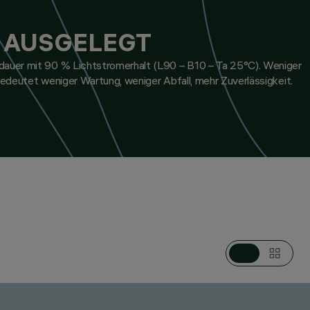
 AUSGELEGT
uer mit 90 % Lichtstromerhalt (L90 – B10 – Ta 25°C). Weniger
edeutet weniger Wartung, weniger Abfall, mehr Zuverlässigkeit.