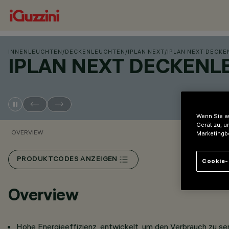
INNENLEUCHTEN
/
DECKENLEUCHTEN
/
IPLAN NEXT
/
IPLAN NEXT DECK
IPLAN NEXT DECKEN
Wenn Sie au
Gerät zu, u
OVERVIEW
Marketingb
PRODUKTCODES ANZEIGEN
Cookie-
Overview
Hohe Energieeffizienz, entwickelt, um den Verbrauch zu sen