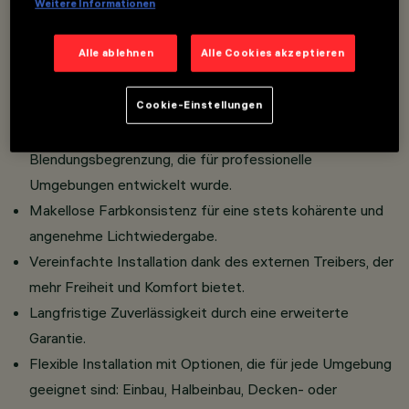
Weitere Informationen
Overview
Alle ablehnen
Alle Cookies akzeptieren
Hohe Energieeffizienz, entwickelt, um den Verbrauch zu
Cookie-Einstellungen
senken und die Leistung zu optimieren.
Garantierter Sehkomfort mit einer
Blendungsbegrenzung, die für professionelle
Umgebungen entwickelt wurde.
Makellose Farbkonsistenz für eine stets kohärente und
angenehme Lichtwiedergabe.
Vereinfachte Installation dank des externen Treibers, der
mehr Freiheit und Komfort bietet.
Langfristige Zuverlässigkeit durch eine erweiterte
Garantie.
Flexible Installation mit Optionen, die für jede Umgebung
geeignet sind: Einbau, Halbeinbau, Decken- oder