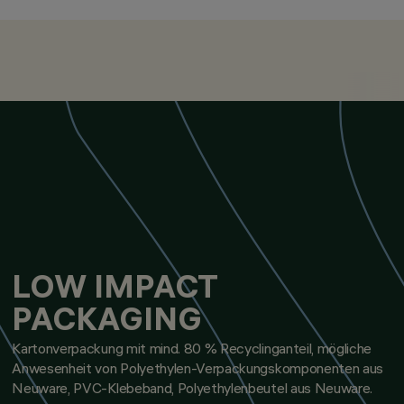
KATEGORIEN
DOWNLIGHTS UND EINBAU
DECKENLEUCHTEN
DESIGN
IGUZZINI
PRODUKTE
129
LOW IMPACT
PACKAGING
Kartonverpackung mit mind. 80 % Recyclinganteil, mögliche
Anwesenheit von Polyethylen-Verpackungskomponenten aus
Neuware, PVC-Klebeband, Polyethylenbeutel aus Neuware.