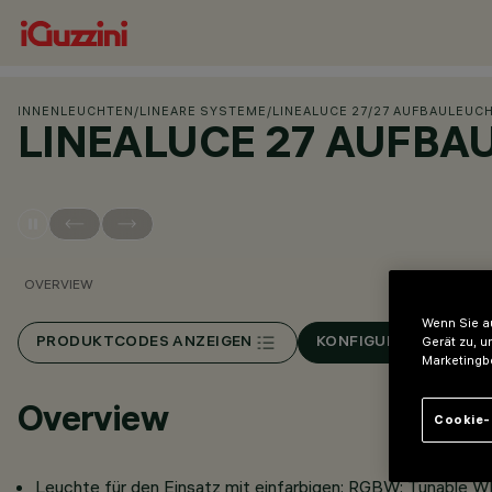
INNENLEUCHTEN
/
LINEARE SYSTEME
/
LINEALUCE 27
/
27 AUFBAULEUC
LINEALUCE 27 AUFBA
OVERVIEW
Wenn Sie au
Gerät zu, u
PRODUKTCODES ANZEIGEN
KONFIGURIEREN
Marketingb
Overview
Cookie-
Leuchte für den Einsatz mit einfarbigen; RGBW; Tunable W