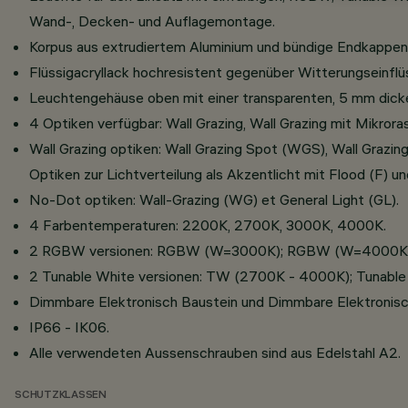
Wand-, Decken- und Auflagemontage.
Korpus aus extrudiertem Aluminium und bündige Endkappe
Flüssigacryllack hochresistent gegenüber Witterungseinflü
Leuchtengehäuse oben mit einer transparenten, 5 mm dicke
4 Optiken verfügbar: Wall Grazing, Wall Grazing mit Mikrora
Wall Grazing optiken: Wall Grazing Spot (WGS), Wall Gra
Optiken zur Lichtverteilung als Akzentlicht mit Flood (F) 
No-Dot optiken: Wall-Grazing (WG) et General Light (GL).
4 Farbentemperaturen: 2200K, 2700K, 3000K, 4000K.
2 RGBW versionen: RGBW (W=3000K); RGBW (W=4000K)
2 Tunable White versionen: TW (2700K - 4000K); Tunabl
Dimmbare Elektronisch Baustein und Dimmbare Elektronisch
IP66 - IK06.
Alle verwendeten Aussenschrauben sind aus Edelstahl A2.
SCHUTZKLASSEN