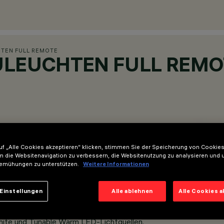
HTEN FULL REMOTE
ULEUCHTEN FULL REMO
f „Alle Cookies akzeptieren“ klicken, stimmen Sie der Speicherung von Cookies
m die Websitenavigation zu verbessern, die Websitenutzung zu analysieren und 
emühungen zu unterstützen.
Weitere Informationen
Einstellungen
Alle ablehnen
Alle Cookies 
hite und Tunable Warm LED-Lichtquellen.