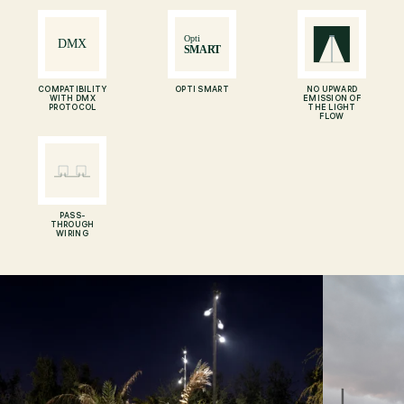
COMPATIBILITY
OPTI SMART
NO UPWARD
WITH DMX
EMISSION OF
PROTOCOL
THE LIGHT
FLOW
PASS-
THROUGH
WIRING