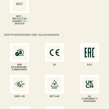
IK07 -
PROTECTED
AGAINST 2 J
SHOCKS
ZERTIFIZIERUNGEN UND ZULASSUNGEN
BVB
CE
EAC
BYGGVARUBE-
DÖMNINGEN
ENEC-03
RETILAP
UK
CONFORMITY
ASSESSED