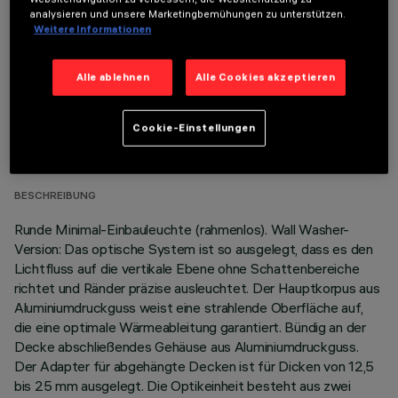
analysieren und unsere Marketingbemühungen zu unterstützen.
Weitere Informationen
Alle ablehnen
Alle Cookies akzeptieren
TECHNISCHE DATEN
Cookie-Einstellungen
LETZTES UPDATE: 01.08.2026
BESCHREIBUNG
Runde Minimal-Einbauleuchte (rahmenlos). Wall Washer-
Version: Das optische System ist so ausgelegt, dass es den
Lichtfluss auf die vertikale Ebene ohne Schattenbereiche
richtet und Ränder präzise ausleuchtet. Der Hauptkorpus aus
Aluminiumdruckguss weist eine strahlende Oberfläche auf,
die eine optimale Wärmeableitung garantiert. Bündig an der
Decke abschließendes Gehäuse aus Aluminiumdruckguss.
Der Adapter für abgehängte Decken ist für Dicken von 12,5
bis 25 mm ausgelegt. Die Optikeinheit besteht aus zwei