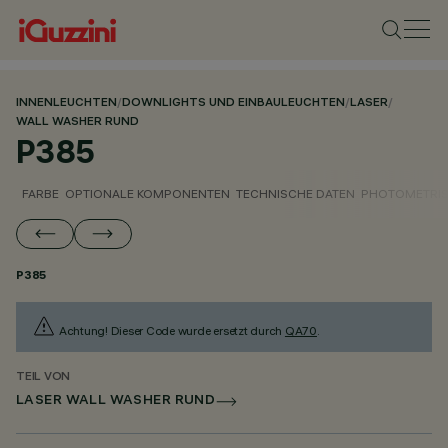
INNENLEUCHTEN
/
DOWNLIGHTS UND EINBAULEUCHTEN
/
LASER
/
WALL WASHER RUND
P385
FARBE
OPTIONALE KOMPONENTEN
TECHNISCHE DATEN
PHOTOMETRIS
P385
Achtung! Dieser Code wurde ersetzt durch
QA70
.
TEIL VON
LASER WALL WASHER RUND