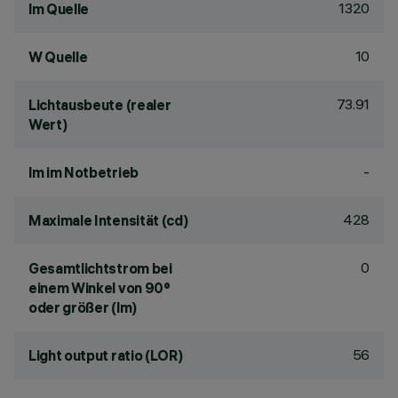
1320
lm Quelle
10
W Quelle
73.91
Lichtausbeute (realer
Wert)
-
lm im Notbetrieb
428
Maximale Intensität (cd)
0
Gesamtlichtstrom bei
einem Winkel von 90°
oder größer (lm)
56
Light output ratio (LOR)