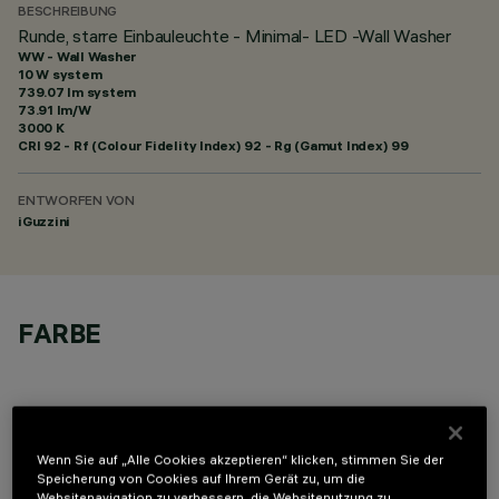
BESCHREIBUNG
Runde, starre Einbauleuchte - Minimal- LED -Wall Washer
WW - Wall Washer
10 W system
739.07 lm system
73.91 lm/W
3000 K
CRI
92
- Rf (Colour Fidelity Index) 92 - Rg (Gamut Index) 99
ENTWORFEN VON
iGuzzini
FARBE
Wenn Sie auf „Alle Cookies akzeptieren“ klicken, stimmen Sie der
Speicherung von Cookies auf Ihrem Gerät zu, um die
OPTIONALE KOMPONENTEN
Websitenavigation zu verbessern, die Websitenutzung zu