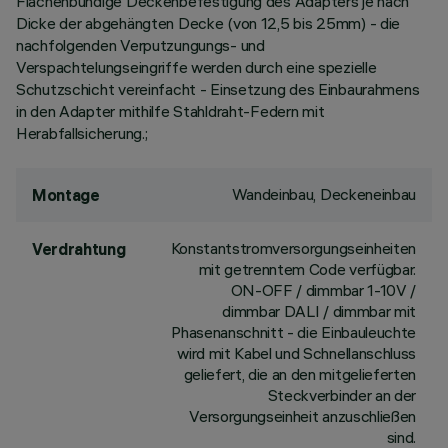
Flächenbündige Deckenbefestigung des Adapters je nach
Dicke der abgehängten Decke (von 12,5 bis 25mm) - die
nachfolgenden Verputzungungs- und
Verspachtelungseingriffe werden durch eine spezielle
Schutzschicht vereinfacht - Einsetzung des Einbaurahmens
in den Adapter mithilfe Stahldraht-Federn mit
Herabfallsicherung.;
Wandeinbau, Deckeneinbau
Montage
Konstantstromversorgungseinheiten
Verdrahtung
mit getrenntem Code verfügbar.
ON-OFF / dimmbar 1-10V /
dimmbar DALI / dimmbar mit
Phasenanschnitt - die Einbauleuchte
wird mit Kabel und Schnellanschluss
geliefert, die an den mitgelieferten
Steckverbinder an der
Versorgungseinheit anzuschließen
sind.