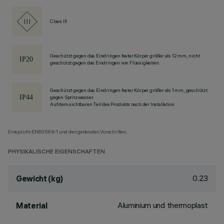
Class III
Geschützt gegen das Eindringen fester Körper größer als 12 mm, nicht
geschützt gegen das Eindringen von Flüssigkeiten.
Geschützt gegen das Eindringen fester Körper größer als 1 mm, geschützt
gegen Spritzwasser.
Auf dem sichtbaren Teil des Produkts nach der Installation
Entspricht EN60598-1 und den geltenden Vorschriften.
PHYSIKALISCHE EIGENSCHAFTEN
0.23
Gewicht (kg)
Aluminium und thermoplast
Material