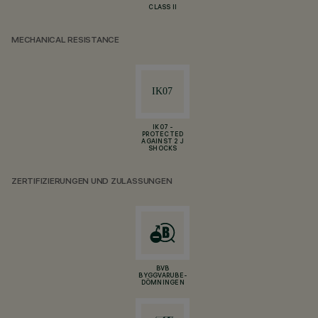
CLASS II
MECHANICAL RESISTANCE
IK07 -
PROTECTED
AGAINST 2 J
SHOCKS
ZERTIFIZIERUNGEN UND ZULASSUNGEN
BVB
BYGGVARUBE-
DÖMNINGEN