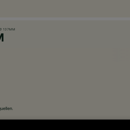
Ø 137MM
M
uellen.
uckguss und transparentem Kalk-Natron- Sicherheitsglas.