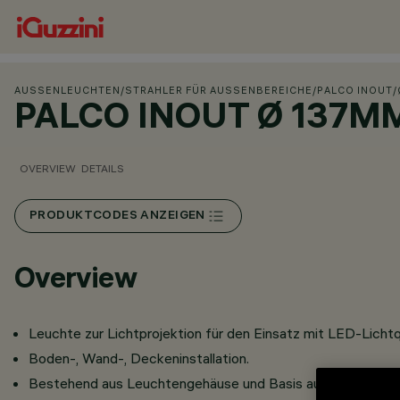
AUSSENLEUCHTEN
/
STRAHLER FÜR AUSSENBEREICHE
/
PALCO INOUT
/
PALCO INOUT Ø 137M
OVERVIEW
DETAILS
PRODUKTCODES ANZEIGEN
Overview
Leuchte zur Lichtprojektion für den Einsatz mit LED-Lichtq
Boden-, Wand-, Deckeninstallation.
Bestehend aus Leuchtengehäuse und Basis aus Aluminiumdr