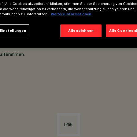
f „Alle Cookies akzeptieren“ klicken, stimmen Sie der Speicherung von Cookies
m die Websitenavigation zu verbessern, die Websitenutzung zu analysieren und 
emühungen zu unterstützen.
Weitere Informationen
abgehendes Netzkabel. mit Feuchtigkeitsschutz IP68.
Einstellungen
Alle ablehnen
Alle Cookies 
alterahmen.