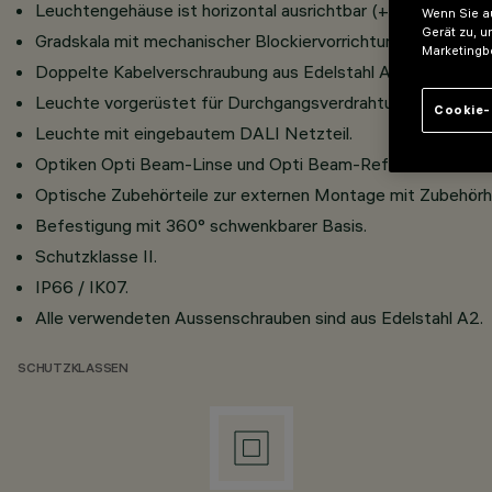
Leuchtengehäuse ist horizontal ausrichtbar (+90°/-50°).
Wenn Sie au
Gerät zu, u
Gradskala mit mechanischer Blockiervorrichtung.
Marketingb
Doppelte Kabelverschraubung aus Edelstahl A2, inklusive 
Leuchte vorgerüstet für Durchgangsverdrahtung.
Cookie-
Leuchte mit eingebautem DALI Netzteil.
Optiken Opti Beam-Linse und Opti Beam-Reflektor.
Optische Zubehörteile zur externen Montage mit Zubehörh
Befestigung mit 360° schwenkbarer Basis.
Schutzklasse II.
IP66 / IK07.
Alle verwendeten Aussenschrauben sind aus Edelstahl A2.
SCHUTZKLASSEN