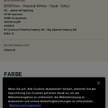
BESCHREIBUNG
Ø597mm - Neutral White - Opal - DALI
GL - general lighting
41 W system
6156 lm system
150.15 lm/W
4000 K
Rf (Colour Fidelity Index) 82 - Rg (Gamut Index) 96
DALI-2
ENTWORFEN VON
iGuzzini
FARBE
Wenn Sie auf „Alle Cookies akzeptieren“ klicken, stimmen Sie der
Speicherung von Cookies auf Ihrem Gerät zu, um die
Websitenavigation zu verbessern, die Websitenutzung zu
analysieren und unsere Marketingbemühungen zu unterstützen.
Weitere Informationen