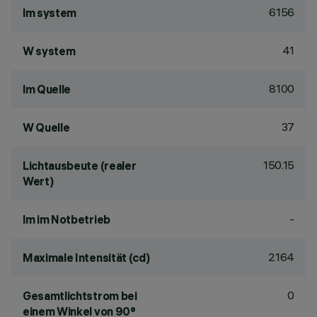
6156
lm system
41
W system
8100
lm Quelle
37
W Quelle
150.15
Lichtausbeute (realer
Wert)
-
lm im Notbetrieb
2164
Maximale Intensität (cd)
0
Gesamtlichtstrom bei
einem Winkel von 90°