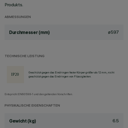
Produkts.
ABMESSUNGEN
ø597
Durchmesser (mm)
TECHNISCHE LEISTUNG
Geschützt gegen das Eindringen fester Körper größer als 12 mm, nicht
geschützt gegen das Eindringen von Flüssigkeiten.
Entspricht EN60598-1 und den geltenden Vorschriften.
PHYSIKALISCHE EIGENSCHAFTEN
6.5
Gewicht (kg)