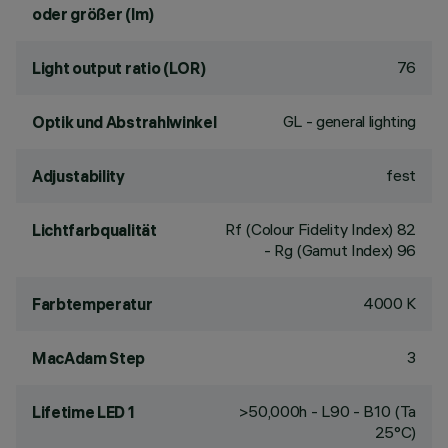
oder größer (lm)
76
Light output ratio (LOR)
GL - general lighting
Optik und Abstrahlwinkel
fest
Adjustability
Rf (Colour Fidelity Index) 82
Lichtfarbqualität
- Rg (Gamut Index) 96
4000 K
Farbtemperatur
3
MacAdam Step
>50,000h - L90 - B10 (Ta
Lifetime LED 1
25°C)