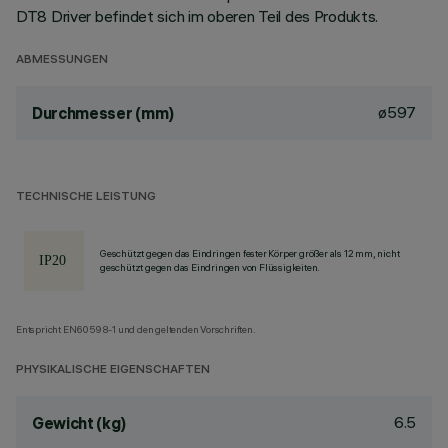
DT8 Driver befindet sich im oberen Teil des Produkts.
ABMESSUNGEN
ø597
Durchmesser (mm)
TECHNISCHE LEISTUNG
Geschützt gegen das Eindringen fester Körper größer als 12 mm, nicht
geschützt gegen das Eindringen von Flüssigkeiten.
Entspricht EN60598-1 und den geltenden Vorschriften.
PHYSIKALISCHE EIGENSCHAFTEN
6.5
Gewicht (kg)