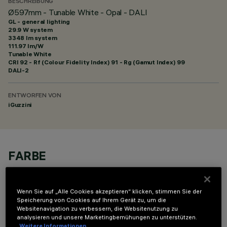
BESCHREIBUNG
Ø597mm - Tunable White - Opal - DALI
GL - general lighting
29.9 W system
3348 lm system
111.97 lm/W
Tunable White
CRI
92
- Rf (Colour Fidelity Index) 91 - Rg (Gamut Index) 99
DALI-2
ENTWORFEN VON
iGuzzini
FARBE
Wenn Sie auf „Alle Cookies akzeptieren“ klicken, stimmen Sie der
Speicherung von Cookies auf Ihrem Gerät zu, um die
Websitenavigation zu verbessern, die Websitenutzung zu
analysieren und unsere Marketingbemühungen zu unterstützen.
Weitere Informationen