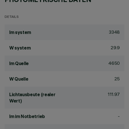
DETAILS
3348
lm system
29.9
W system
4650
lm Quelle
25
W Quelle
111.97
Lichtausbeute (realer
Wert)
-
lm im Notbetrieb