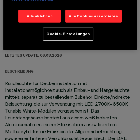
OPTIONALE KOMPONENTEN
Alle ablehnen
Alle Cookies akzeptieren
Cookie-Einstellungen
TECHNISCHE DATEN
LETZTES UPDATE: 06.08.2026
BESCHREIBUNG
Rundleuchte für Deckeninstallation mit
Installationsmöglichkeit auch als Einbau- und Hängeleuchte
mittels separat zu bestellendem Zubehör. Direkte/indirekte
Beleuchtung, die zur Verwendung mit LED 2700K÷6500K
Tunable White-Modulen vorgesehen ist. Das
Leuchtengehäuse besteht aus einem weiß lackierten
Aluminiumrahmen, einem Streuschirm aus satiniertem
Methacrylat für die Emission der Allgemeinbeleuchtung
sowie einer hinteren Verschlussplatte aus Blech. Der DALI