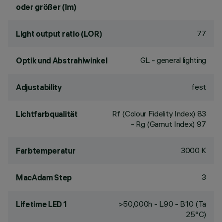
oder größer (lm)
77
Light output ratio (LOR)
GL - general lighting
Optik und Abstrahlwinkel
fest
Adjustability
Rf (Colour Fidelity Index) 83
Lichtfarbqualität
- Rg (Gamut Index) 97
3000 K
Farbtemperatur
3
MacAdam Step
>50,000h - L90 - B10 (Ta
Lifetime LED 1
25°C)