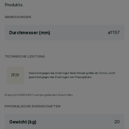
Produkts.
ABMESSUNGEN
ø1157
Durchmesser (mm)
TECHNISCHE LEISTUNG
Geschützt gegen das Eindringen fester Körper größer als 12 mm, nicht
geschützt gegen das Eindringen von Flüssigkeiten.
Entspricht EN60598-1 und den geltenden Vorschriften.
PHYSIKALISCHE EIGENSCHAFTEN
20
Gewicht (kg)