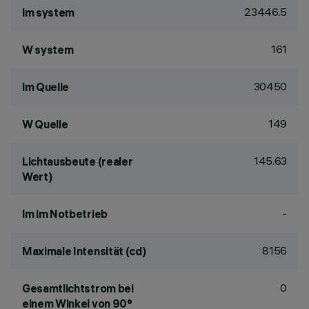
23446.5
lm system
161
W system
30450
lm Quelle
149
W Quelle
145.63
Lichtausbeute (realer
Wert)
-
lm im Notbetrieb
8156
Maximale Intensität (cd)
0
Gesamtlichtstrom bei
einem Winkel von 90°