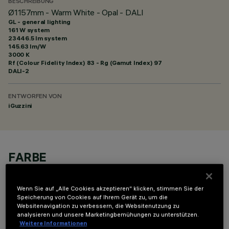
BESCHREIBUNG
Ø1157mm - Warm White - Opal - DALI
GL - general lighting
161 W system
23446.5 lm system
145.63 lm/W
3000 K
Rf (Colour Fidelity Index) 83 - Rg (Gamut Index) 97
DALI-2
ENTWORFEN VON
iGuzzini
FARBE
Wenn Sie auf „Alle Cookies akzeptieren“ klicken, stimmen Sie der
Speicherung von Cookies auf Ihrem Gerät zu, um die
Websitenavigation zu verbessern, die Websitenutzung zu
analysieren und unsere Marketingbemühungen zu unterstützen.
Weitere Informationen