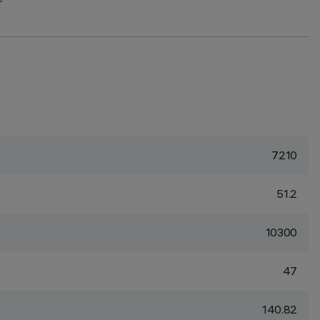
G
7210
51.2
10300
47
140.82