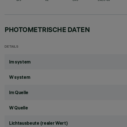
BIS
CE
EAC
ENEC-03
PHOTOMETRISCHE DATEN
DETAILS
lm system
W system
lm Quelle
W Quelle
Lichtausbeute (realer Wert)