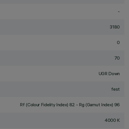
-
3180
0
70
UGR Down
fest
Rf (Colour Fidelity Index) 82 - Rg (Gamut Index) 96
4000 K