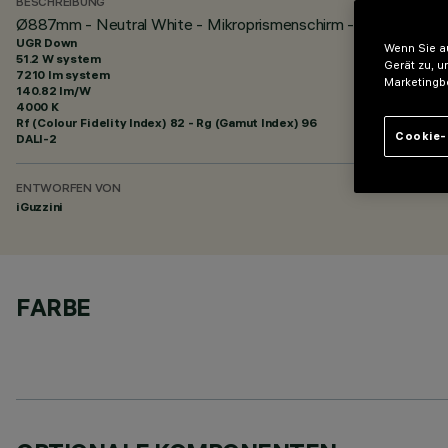
BESCHREIBUNG
Ø887mm - Neutral White - Mikroprismenschirm - DALI
UGR Down
Wenn Sie au
51.2 W system
Gerät zu, u
7210 lm system
Marketingb
140.82 lm/W
4000 K
Rf (Colour Fidelity Index) 82 - Rg (Gamut Index) 96
Cookie-
DALI-2
ENTWORFEN VON
iGuzzini
FARBE