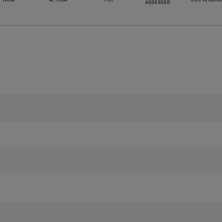
NOM
RETILAP
TISI
CCC PENDIN
ASSESSED