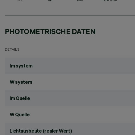
BIS
CE
EAC
ENEC-03
PHOTOMETRISCHE DATEN
DETAILS
lm system
W system
lm Quelle
W Quelle
Lichtausbeute (realer Wert)