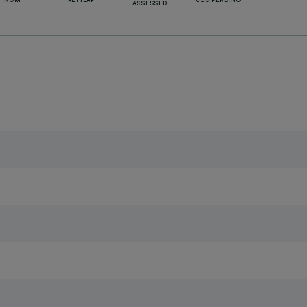
NOM
RETILAP
CCC PENDING
ASSESSED