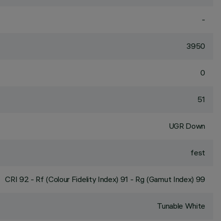
-
3950
0
51
UGR Down
fest
CRI
92
- Rf (Colour Fidelity Index) 91 - Rg (Gamut Index) 99
Tunable White