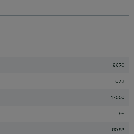
8670
107.2
17000
96
80.88