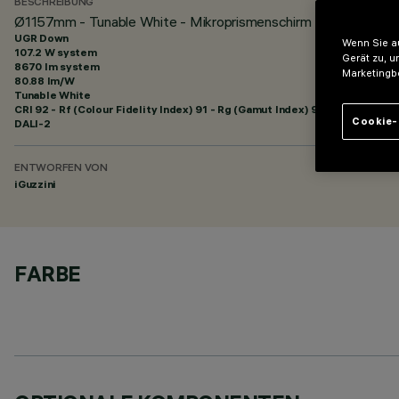
BESCHREIBUNG
Ø1157mm - Tunable White - Mikroprismenschirm - DALI
UGR Down
Wenn Sie au
107.2 W system
Gerät zu, u
8670 lm system
Marketingb
80.88 lm/W
Tunable White
CRI
92
- Rf (Colour Fidelity Index) 91 - Rg (Gamut Index) 99
Cookie-
DALI-2
ENTWORFEN VON
iGuzzini
FARBE