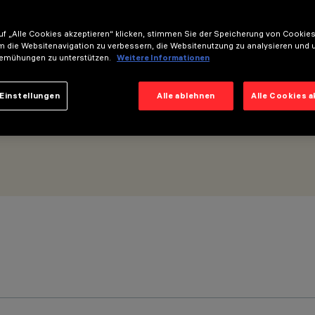
f „Alle Cookies akzeptieren“ klicken, stimmen Sie der Speicherung von Cookies
=625mm - Optik Wall Grazing Wide Flood
m die Websitenavigation zu verbessern, die Websitenutzung zu analysieren und 
emühungen zu unterstützen.
Weitere Informationen
Einstellungen
Alle ablehnen
Alle Cookies 