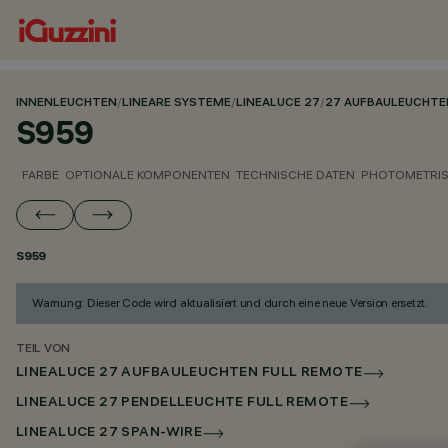
INNENLEUCHTEN
/
LINEARE SYSTEME
/
LINEALUCE 27
/
27 AUFBAULEUCHTE
S959
FARBE
OPTIONALE KOMPONENTEN
TECHNISCHE DATEN
PHOTOMETRIS
S959
Warnung: Dieser Code wird aktualisiert und durch eine neue Version ersetzt.
TEIL VON
LINEALUCE 27 AUFBAULEUCHTEN FULL REMOTE
LINEALUCE 27 PENDELLEUCHTE FULL REMOTE
LINEALUCE 27 SPAN-WIRE