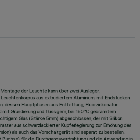
 Montage der Leuchte kann über zwei Ausleger,
). Leuchtenkorpus aus extrudiertem Aluminium, mit Endstücken
n, dessen Hauptphasen aus Entfettung, Fluorzinkonatur
d mit Grundierung und flüssigem, bei 150°C gebranntem
sichtigem Glas (Stärke 5mm) abgeschlossen, der mit Silikon
aster aus schwarzlackierter Kupferlegierung zur Erhöhung des
ion) als auch das Vorschaltgerät sind separat zu bestellen.
/ Buchse) für die Durchgangsverdrahtung und die Anwendung in