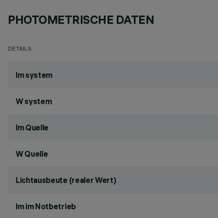
PHOTOMETRISCHE DATEN
DETAILS
lm system
W system
lm Quelle
W Quelle
Lichtausbeute (realer Wert)
lm im Notbetrieb