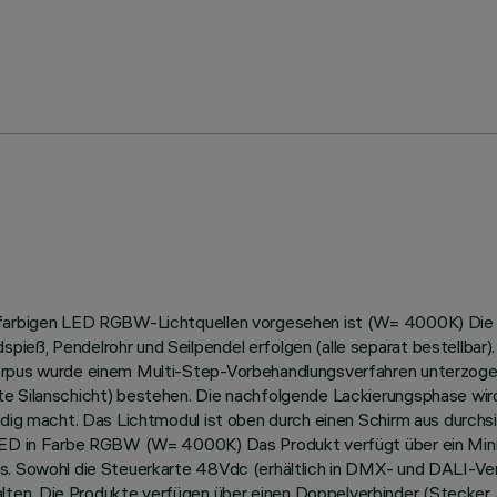
infarbigen LED RGBW-Lichtquellen vorgesehen ist (W= 4000K) Die
ieß, Pendelrohr und Seilpendel erfolgen (alle separat bestellbar
Korpus wurde einem Multi-Step-Vorbehandlungsverfahren unterzoge
te Silanschicht) bestehen. Die nachfolgende Lackierungsphase wir
ändig macht. Das Lichtmodul ist oben durch einen Schirm aus durch
-LED in Farbe RGBW (W= 4000K) Das Produkt verfügt über ein Minir
s. Sowohl die Steuerkarte 48Vdc (erhältlich in DMX- und DALI-Vers
ten. Die Produkte verfügen über einen Doppelverbinder (Stecker 