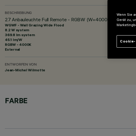
BESCHREIBUNG
Wenn Sie au
27 Anbauleuchte Full Remote - RGBW (W=4000K) - 48Vdc - L
Gerät zu, u
WGWF - Wall Grazing Wide Flood
Marketingb
8.2 W system
369.8 lm system
45.1 lm/W
Cookie-
RGBW - 4000K
External
ENTWORFEN VON
Jean-Michel Wilmotte
FARBE