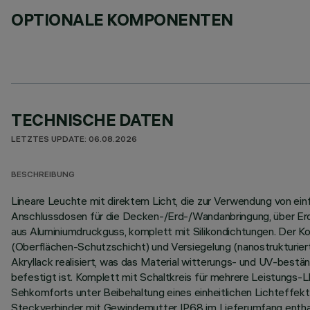
OPTIONALE KOMPONENTEN
TECHNISCHE DATEN
LETZTES UPDATE: 06.08.2026
BESCHREIBUNG
Lineare Leuchte mit direktem Licht, die zur Verwendung von e
Anschlussdosen für die Decken-/Erd-/Wandanbringung, über Erdsp
aus Aluminiumdruckguss, komplett mit Silikondichtungen. Der 
(Oberflächen-Schutzschicht) und Versiegelung (nanostrukturier
Akryllack realisiert, was das Material witterungs- und UV-best
befestigt ist. Komplett mit Schaltkreis für mehrere Leistungs
Sehkomforts unter Beibehaltung eines einheitlichen Lichteffekt
Steckverbinder mit Gewindemutter IP68 im Lieferumfang enthal