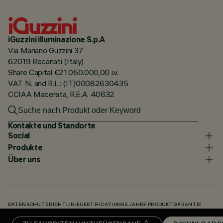
iGuzzini illuminazione S.p.A
Via Mariano Guzzini 37
62019 Recanati (Italy)
Share Capital €21.050.000,00 i.v.
VAT N. and R.I. : (IT)00082630435
CCIAA Macerata, R.E.A. 40632
Kontakte und Standorte
Social
Produkte
Über uns
DATENSCHUTZRICHTLINIE
CERTIFICATIONS
5 JAHRE PRODUKTGARANTIE
HINWEISGEBERSYSTEM
COOKIE POLICY
ACCESSIBILITY STATEMENT