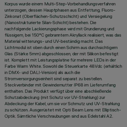
Korpus wurde einem Multi-Step-Vorbehandlungsverfahren
unterzogen, dessen Hauptphasen aus Entfettung, Fluoro-
Zinkonat (Oberflächen-Schutzschicht) und Versiegelung
(Nanostrukturierte Silan-Schicht) bestehen. Die
nachfolgende Lackierungsphase wird mit Grundierung und
flüssigem, bei 150°C gebranntem Akryllack realisiert, was das
Material witterungs- und UV-beständig macht. Das
Lichtmodul ist oben durch einen Schirm aus durchsichtigem
Glas (Stärke 5mm) abgeschlossen, der mit Silikon befestigt
ist. Komplett mit Leistungsplatine für mehrere LEDs in der
Farbe Warm White. Sowohl die Steuerkarte 48Vdc (erhältlich
in DMX- und DALI-Version) als auch die
Stromversorgungseinheit sind separat zu bestellen.
Steckverbinder mit Gewindemutter IP68 im Lieferumfang
enthalten. Das Produkt verfügt über eine abschließende
Schutzabdeckung (mit Schutz vor UV-Strahlung) zur
Abdeckung der Kabel, um sie vor Schmutz und UV-Strahlung
zu schützen. Ausgerüstet mit Opti Beam Lens mit Elliptisch-
Optik. Sämtliche Verschraubungen sind aus Edelstahl A2.