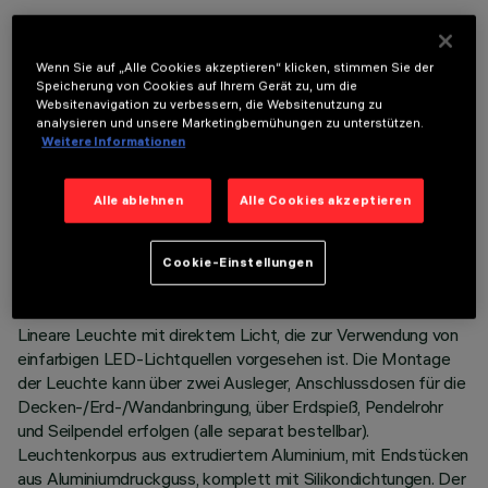
OPTIONALE KOMPONENTEN
Wenn Sie auf „Alle Cookies akzeptieren“ klicken, stimmen Sie der
Speicherung von Cookies auf Ihrem Gerät zu, um die
Websitenavigation zu verbessern, die Websitenutzung zu
analysieren und unsere Marketingbemühungen zu unterstützen.
Weitere Informationen
TECHNISCHE DATEN
Alle ablehnen
Alle Cookies akzeptieren
LETZTES UPDATE: 06.08.2026
Cookie-Einstellungen
BESCHREIBUNG
Lineare Leuchte mit direktem Licht, die zur Verwendung von
einfarbigen LED-Lichtquellen vorgesehen ist. Die Montage
der Leuchte kann über zwei Ausleger, Anschlussdosen für die
Decken-/Erd-/Wandanbringung, über Erdspieß, Pendelrohr
und Seilpendel erfolgen (alle separat bestellbar).
Leuchtenkorpus aus extrudiertem Aluminium, mit Endstücken
aus Aluminiumdruckguss, komplett mit Silikondichtungen. Der