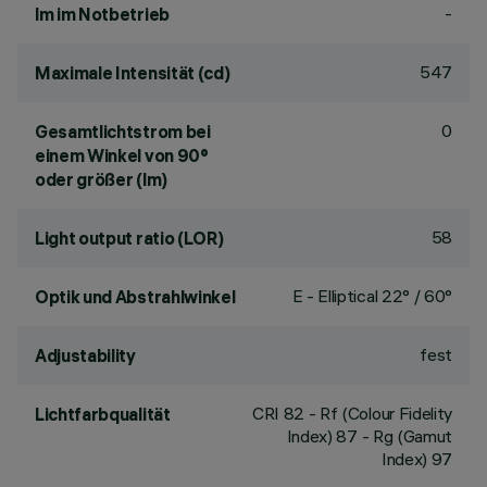
-
lm im Notbetrieb
547
Maximale Intensität (cd)
0
Gesamtlichtstrom bei
einem Winkel von 90°
oder größer (lm)
58
Light output ratio (LOR)
E - Elliptical 22° / 60°
Optik und Abstrahlwinkel
fest
Adjustability
CRI
82
- Rf (Colour Fidelity
Lichtfarbqualität
Index) 87 - Rg (Gamut
Index) 97