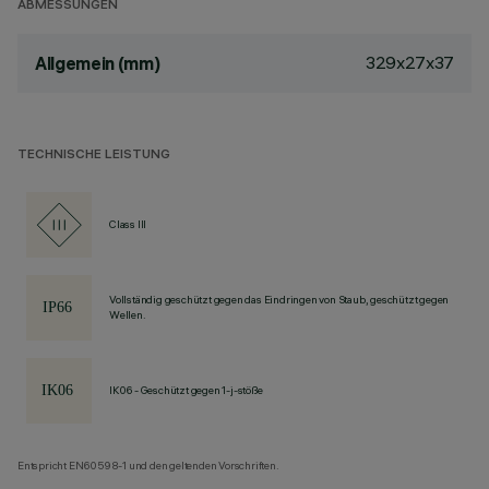
ABMESSUNGEN
329x27x37
Allgemein (mm)
TECHNISCHE LEISTUNG
Class III
Vollständig geschützt gegen das Eindringen von Staub, geschützt gegen
Wellen.
IK06 - Geschützt gegen 1-j-stöße
Entspricht EN60598-1 und den geltenden Vorschriften.