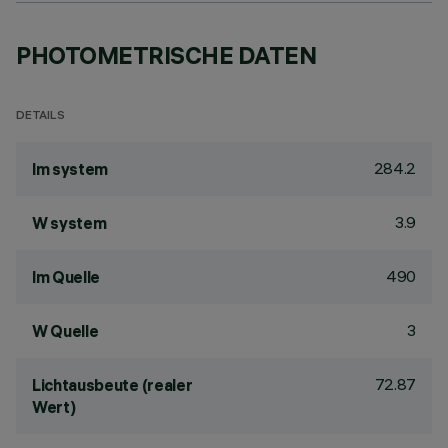
PHOTOMETRISCHE DATEN
DETAILS
284.2
lm system
3.9
W system
490
lm Quelle
3
W Quelle
72.87
Lichtausbeute (realer
Wert)