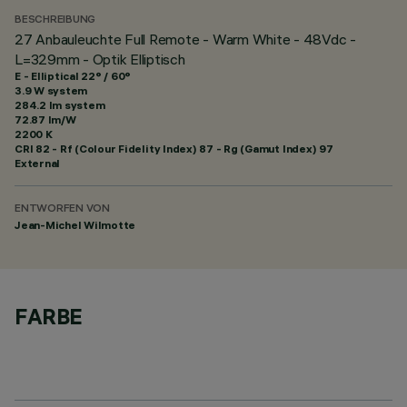
BESCHREIBUNG
27 Anbauleuchte Full Remote - Warm White - 48Vdc -
L=329mm - Optik Elliptisch
E - Elliptical 22° / 60°
3.9 W system
284.2 lm system
72.87 lm/W
2200 K
CRI
82
- Rf (Colour Fidelity Index) 87 - Rg (Gamut Index) 97
External
ENTWORFEN VON
Jean-Michel Wilmotte
FARBE