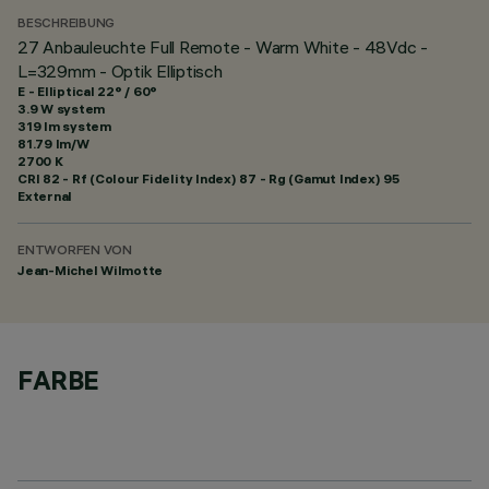
BESCHREIBUNG
27 Anbauleuchte Full Remote - Warm White - 48Vdc -
L=329mm - Optik Elliptisch
E - Elliptical 22° / 60°
3.9 W system
319 lm system
81.79 lm/W
2700 K
CRI
82
- Rf (Colour Fidelity Index) 87 - Rg (Gamut Index) 95
External
ENTWORFEN VON
Jean-Michel Wilmotte
FARBE