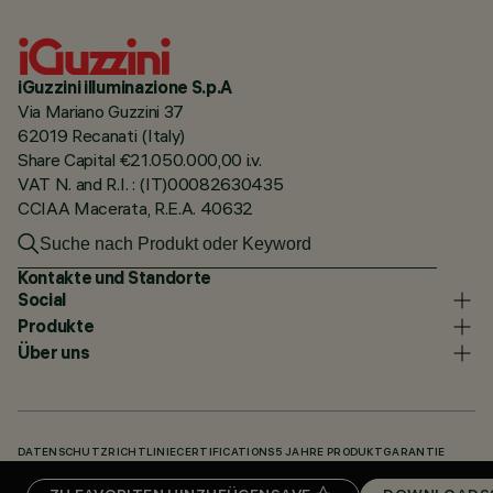
iGuzzini illuminazione S.p.A
Via Mariano Guzzini 37
62019 Recanati (Italy)
Share Capital €21.050.000,00 i.v.
VAT N. and R.I. : (IT)00082630435
CCIAA Macerata, R.E.A. 40632
Kontakte und Standorte
Social
Produkte
Über uns
DATENSCHUTZRICHTLINIE
CERTIFICATIONS
5 JAHRE PRODUKTGARANTIE
HINWEISGEBERSYSTEM
COOKIE POLICY
ACCESSIBILITY STATEMENT