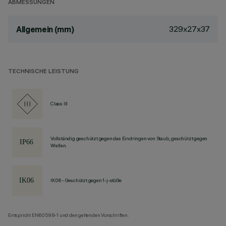
ABMESSUNGEN
329x27x37
Allgemein (mm)
TECHNISCHE LEISTUNG
Class III
Vollständig geschützt gegen das Eindringen von Staub, geschützt gegen
Wellen.
IK06 - Geschützt gegen 1-j-stöße
Entspricht EN60598-1 und den geltenden Vorschriften.