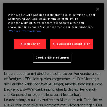
OPTIONALE KOMPONENTEN
Wenn Sie auf „Alle Cookies akzeptieren“ klicken, stimmen Sie der
Speicherung von Cookies auf Ihrem Gerät zu, um die
Websitenavigation zu verbessern, die Websitenutzung zu
analysieren und unsere Marketingbemühungen zu unterstützen.
Weitere Informationen
TECHNISCHE DATEN
Alle ablehnen
Alle Cookies akzeptieren
LETZTES UPDATE: 06.08.2026
Cookie-Einstellungen
BESCHREIBUNG
Lineare Leuchte mit direktem Licht, die zur Verwendung von
einfarbigen LED-Lichtquellen vorgesehen ist. Die Montage
der Leuchte kann über zwei Ausleger, Anschlussdosen für die
Decken-/Erd-/Wandanbringung, über Erdspieß, Pendelrohr
und Seilpendel erfolgen (alle separat bestellbar).
Leuchtenkorpus aus extrudiertem Aluminium, mit Endstücken
aus Aluminiumdruckguss, komplett mit Silikondichtungen. Der