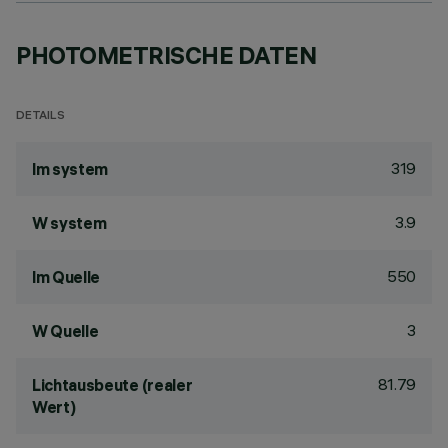
PHOTOMETRISCHE DATEN
DETAILS
319
lm system
3.9
W system
550
lm Quelle
3
W Quelle
81.79
Lichtausbeute (realer
Wert)