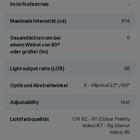
-
lm im Notbetrieb
614
Maximale Intensität (cd)
0
Gesamtlichtstrom bei
einem Winkel von 90°
oder größer (lm)
58
Light output ratio (LOR)
E - Elliptical 22° / 60°
Optik und Abstrahlwinkel
fest
Adjustability
CRI
82
- Rf (Colour Fidelity
Lichtfarbqualität
Index) 87 - Rg (Gamut
Index) 95