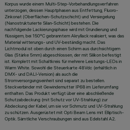
Korpus wurde einem Multi-Step-Vorbehandlungsverfahren
unterzogen, dessen Hauptphasen aus Entfettung, Fluoro-
Zinkonat (Oberflächen-Schutzschicht) und Versiegelung
(Nanostrukturierte Silan-Schicht) bestehen. Die
nachfolgende Lackierungsphase wird mit Grundierung und
flüssigem, bei 150°C gebranntem Akryllack realisiert, was das
Material witterungs- und UV-beständig macht. Das
Lichtmodul ist oben durch einen Schirm aus durchsichtigem
Glas (Stärke 5mm) abgeschlossen, der mit Silikon befestigt
ist. Komplett mit Schaltkreis für mehrere Leistungs-LEDs in
Warm White. Sowohl die Steuerkarte 48Vdc (erhältlich in
DMX- und DALI-Version) als auch die
Stromversorgungseinheit sind separat zu bestellen.
Steckverbinder mit Gewindemutter IP68 im Lieferumfang
enthalten. Das Produkt verfügt über eine abschließende
Schutzabdeckung (mit Schutz vor UV-Strahlung) zur
Abdeckung der Kabel, um sie vor Schmutz und UV-Strahlung
zu schützen. Ausgerüstet mit Opti Beam Lens mit Elliptisch-
Optik. Sämtliche Verschraubungen sind aus Edelstahl A2.