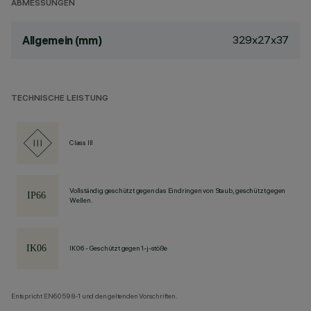
ABMESSUNGEN
329x27x37
Allgemein (mm)
TECHNISCHE LEISTUNG
Class III
Vollständig geschützt gegen das Eindringen von Staub, geschützt gegen
Wellen.
IK06 - Geschützt gegen 1-j-stöße
Entspricht EN60598-1 und den geltenden Vorschriften.