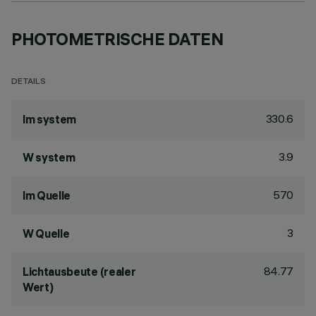
PHOTOMETRISCHE DATEN
DETAILS
330.6
lm system
3.9
W system
570
lm Quelle
3
W Quelle
84.77
Lichtausbeute (realer
Wert)