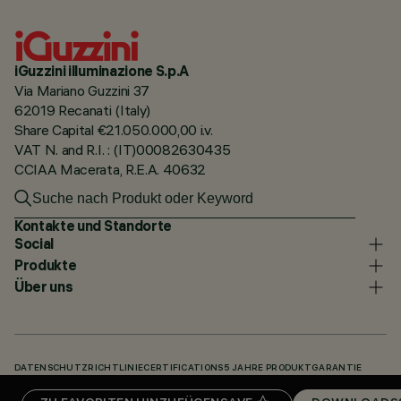
iGuzzini illuminazione S.p.A
Via Mariano Guzzini 37
62019 Recanati (Italy)
Share Capital €21.050.000,00 i.v.
VAT N. and R.I. : (IT)00082630435
CCIAA Macerata, R.E.A. 40632
Kontakte und Standorte
Social
Produkte
Über uns
DATENSCHUTZRICHTLINIE
CERTIFICATIONS
5 JAHRE PRODUKTGARANTIE
HINWEISGEBERSYSTEM
COOKIE POLICY
ACCESSIBILITY STATEMENT