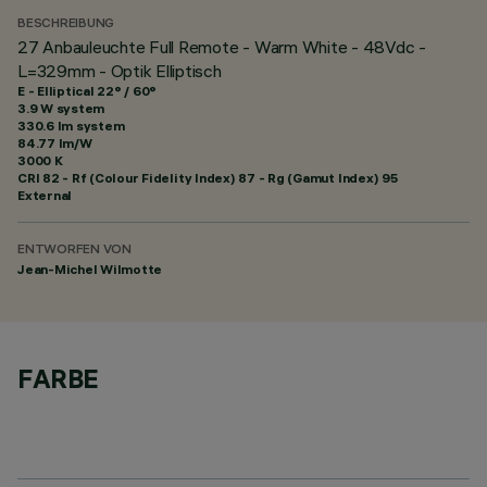
BESCHREIBUNG
27 Anbauleuchte Full Remote - Warm White - 48Vdc -
L=329mm - Optik Elliptisch
E - Elliptical 22° / 60°
3.9 W system
330.6 lm system
84.77 lm/W
3000 K
CRI
82
- Rf (Colour Fidelity Index) 87 - Rg (Gamut Index) 95
External
ENTWORFEN VON
Jean-Michel Wilmotte
FARBE