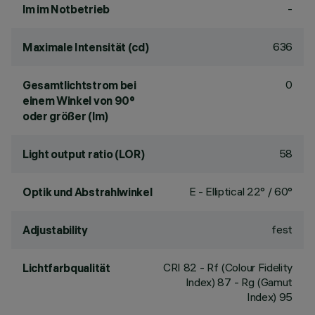
-
lm im Notbetrieb
636
Maximale Intensität (cd)
0
Gesamtlichtstrom bei
einem Winkel von 90°
oder größer (lm)
58
Light output ratio (LOR)
E - Elliptical 22° / 60°
Optik und Abstrahlwinkel
fest
Adjustability
CRI
82
- Rf (Colour Fidelity
Lichtfarbqualität
Index) 87 - Rg (Gamut
Index) 95