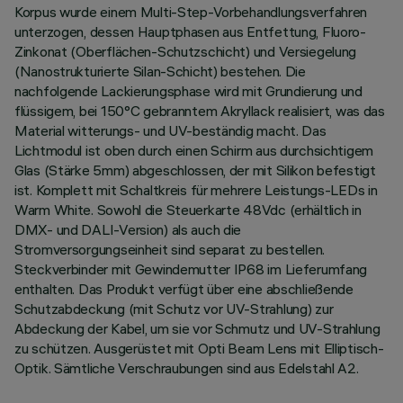
Korpus wurde einem Multi-Step-Vorbehandlungsverfahren
unterzogen, dessen Hauptphasen aus Entfettung, Fluoro-
Zinkonat (Oberflächen-Schutzschicht) und Versiegelung
(Nanostrukturierte Silan-Schicht) bestehen. Die
nachfolgende Lackierungsphase wird mit Grundierung und
flüssigem, bei 150°C gebranntem Akryllack realisiert, was das
Material witterungs- und UV-beständig macht. Das
Lichtmodul ist oben durch einen Schirm aus durchsichtigem
Glas (Stärke 5mm) abgeschlossen, der mit Silikon befestigt
ist. Komplett mit Schaltkreis für mehrere Leistungs-LEDs in
Warm White. Sowohl die Steuerkarte 48Vdc (erhältlich in
DMX- und DALI-Version) als auch die
Stromversorgungseinheit sind separat zu bestellen.
Steckverbinder mit Gewindemutter IP68 im Lieferumfang
enthalten. Das Produkt verfügt über eine abschließende
Schutzabdeckung (mit Schutz vor UV-Strahlung) zur
Abdeckung der Kabel, um sie vor Schmutz und UV-Strahlung
zu schützen. Ausgerüstet mit Opti Beam Lens mit Elliptisch-
Optik. Sämtliche Verschraubungen sind aus Edelstahl A2.