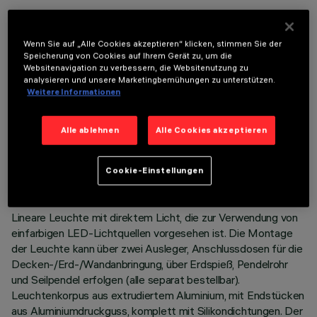
OPTIONALE KOMPONENTEN
Wenn Sie auf „Alle Cookies akzeptieren“ klicken, stimmen Sie der
Speicherung von Cookies auf Ihrem Gerät zu, um die
Websitenavigation zu verbessern, die Websitenutzung zu
analysieren und unsere Marketingbemühungen zu unterstützen.
Weitere Informationen
TECHNISCHE DATEN
Alle ablehnen
Alle Cookies akzeptieren
LETZTES UPDATE: 06.08.2026
Cookie-Einstellungen
BESCHREIBUNG
Lineare Leuchte mit direktem Licht, die zur Verwendung von
einfarbigen LED-Lichtquellen vorgesehen ist. Die Montage
der Leuchte kann über zwei Ausleger, Anschlussdosen für die
Decken-/Erd-/Wandanbringung, über Erdspieß, Pendelrohr
und Seilpendel erfolgen (alle separat bestellbar).
Leuchtenkorpus aus extrudiertem Aluminium, mit Endstücken
aus Aluminiumdruckguss, komplett mit Silikondichtungen. Der