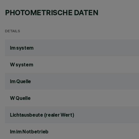
PHOTOMETRISCHE DATEN
DETAILS
lm system
W system
lm Quelle
W Quelle
Lichtausbeute (realer Wert)
lm im Notbetrieb