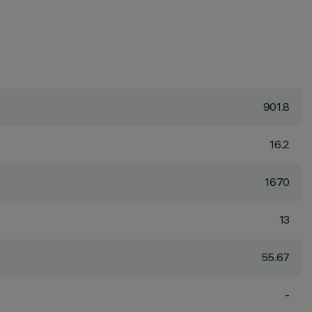
901.8
16.2
1670
13
55.67
-