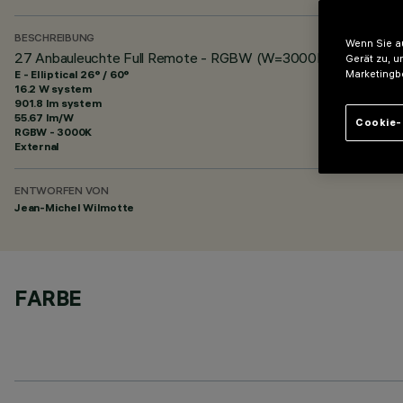
BESCHREIBUNG
Wenn Sie au
27 Anbauleuchte Full Remote - RGBW (W=3000K) - 48Vdc - L=
Gerät zu, u
E - Elliptical 26° / 60°
Marketingb
16.2 W system
901.8 lm system
55.67 lm/W
Cookie-
RGBW - 3000K
External
ENTWORFEN VON
Jean-Michel Wilmotte
FARBE