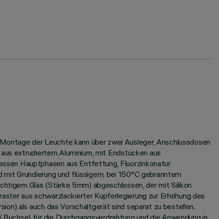
 Montage der Leuchte kann über zwei Ausleger, Anschlussdosen
s aus extrudiertem Aluminium, mit Endstücken aus
essen Hauptphasen aus Entfettung, Fluorzinkonatur
d mit Grundierung und flüssigem, bei 150°C gebranntem
sichtigem Glas (Stärke 5mm) abgeschlossen, der mit Silikon
aster aus schwarzlackierter Kupferlegierung zur Erhöhung des
ion) als auch das Vorschaltgerät sind separat zu bestellen.
/ Buchse) für die Durchgangsverdrahtung und die Anwendung in