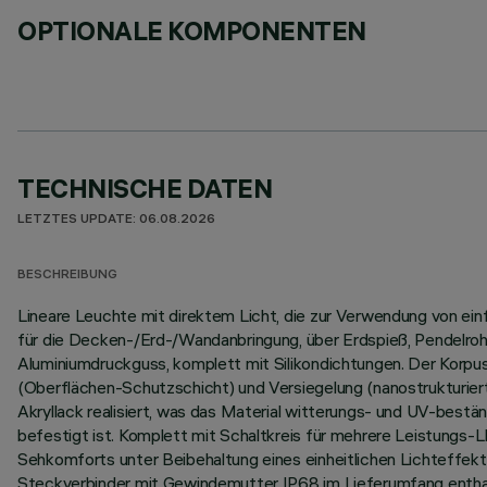
OPTIONALE KOMPONENTEN
TECHNISCHE DATEN
LETZTES UPDATE: 06.08.2026
BESCHREIBUNG
Lineare Leuchte mit direktem Licht, die zur Verwendung von e
für die Decken-/Erd-/Wandanbringung, über Erdspieß, Pendelrohr
Aluminiumdruckguss, komplett mit Silikondichtungen. Der Korp
(Oberflächen-Schutzschicht) und Versiegelung (nanostrukturier
Akryllack realisiert, was das Material witterungs- und UV-best
befestigt ist. Komplett mit Schaltkreis für mehrere Leistungs
Sehkomforts unter Beibehaltung eines einheitlichen Lichteffekt
Steckverbinder mit Gewindemutter IP68 im Lieferumfang enthal