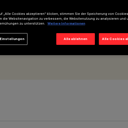
f „Alle Cookies akzeptieren“ klicken, stimmen Sie der Speicherung von Cookies
1.216mm - Elliptische Optik
m die Websitenavigation zu verbessern, die Websitenutzung zu analysieren und 
emühungen zu unterstützen.
Weitere Informationen
Einstellungen
Alle ablehnen
Alle Cookies 