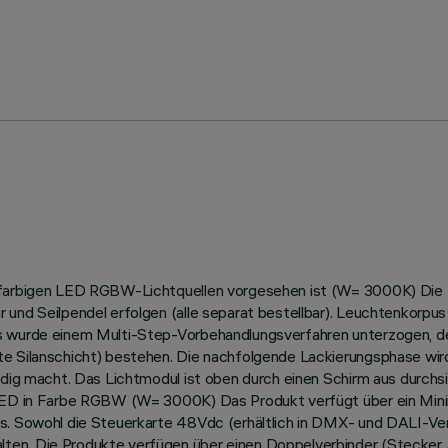
infarbigen LED RGBW-Lichtquellen vorgesehen ist (W= 3000K) Die
 und Seilpendel erfolgen (alle separat bestellbar). Leuchtenkorpu
us wurde einem Multi-Step-Vorbehandlungsverfahren unterzogen, d
te Silanschicht) bestehen. Die nachfolgende Lackierungsphase wir
ändig macht. Das Lichtmodul ist oben durch einen Schirm aus durch
-LED in Farbe RGBW (W= 3000K) Das Produkt verfügt über ein Minir
s. Sowohl die Steuerkarte 48Vdc (erhältlich in DMX- und DALI-Vers
ten. Die Produkte verfügen über einen Doppelverbinder (Stecker 