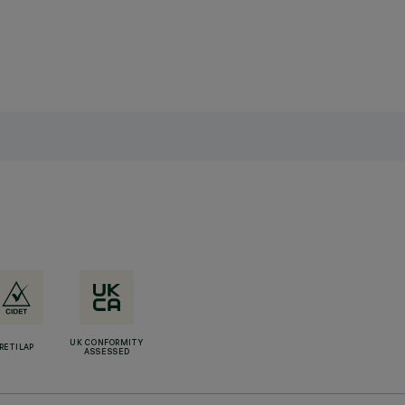
UK CONFORMITY
RETILAP
ASSESSED