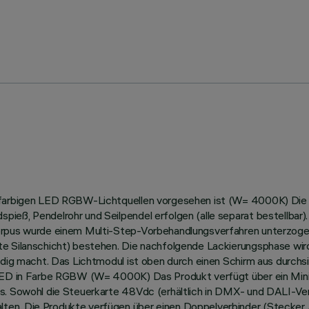
infarbigen LED RGBW-Lichtquellen vorgesehen ist (W= 4000K) Die
ieß, Pendelrohr und Seilpendel erfolgen (alle separat bestellbar
Korpus wurde einem Multi-Step-Vorbehandlungsverfahren unterzoge
te Silanschicht) bestehen. Die nachfolgende Lackierungsphase wir
ändig macht. Das Lichtmodul ist oben durch einen Schirm aus durch
-LED in Farbe RGBW (W= 4000K) Das Produkt verfügt über ein Minir
s. Sowohl die Steuerkarte 48Vdc (erhältlich in DMX- und DALI-Vers
ten. Die Produkte verfügen über einen Doppelverbinder (Stecker 