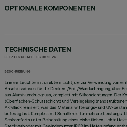
OPTIONALE KOMPONENTEN
TECHNISCHE DATEN
LETZTES UPDATE: 06.08.2026
BESCHREIBUNG
Lineare Leuchte mit direktem Licht, die zur Verwendung von e
Anschlussdosen für die Decken-/Erd-/Wandanbringung, über Erdsp
aus Aluminiumdruckguss, komplett mit Silikondichtungen. Der 
(Oberflächen-Schutzschicht) und Versiegelung (nanostrukturier
Akryllack realisiert, was das Material witterungs- und UV-best
befestigt ist. Komplett mit Schaltkreis für mehrere Leistungs
Sehkomforts unter Beibehaltung eines einheitlichen Lichteffekt
Steckverbinder mit Gewindemutter IP68 im Lieferumfang enthal