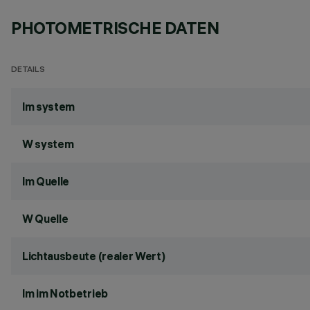
PHOTOMETRISCHE DATEN
DETAILS
lm system
W system
lm Quelle
W Quelle
Lichtausbeute (realer Wert)
lm im Notbetrieb