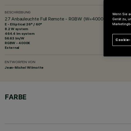
BESCHREIBUNG
Wenn Sie au
27 Anbauleuchte Full Remote - RGBW (W=4000K) - 48Vdc - L
Gerät zu, u
E - Elliptical 26° / 60°
Marketingb
8.2 W system
464.4 lm system
56.63 lm/W
Cookie-
RGBW - 4000K
External
ENTWORFEN VON
Jean-Michel Wilmotte
FARBE