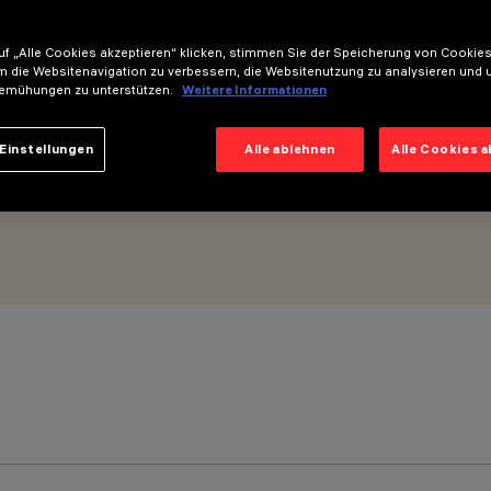
f „Alle Cookies akzeptieren“ klicken, stimmen Sie der Speicherung von Cookies
=625mm - Elliptische Optik
m die Websitenavigation zu verbessern, die Websitenutzung zu analysieren und 
emühungen zu unterstützen.
Weitere Informationen
Einstellungen
Alle ablehnen
Alle Cookies 