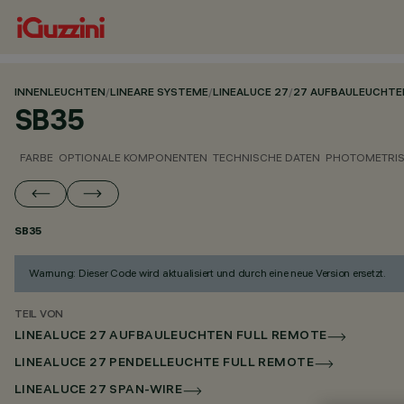
INNENLEUCHTEN
/
LINEARE SYSTEME
/
LINEALUCE 27
/
27 AUFBAULEUCHTE
SB35
FARBE
OPTIONALE KOMPONENTEN
TECHNISCHE DATEN
PHOTOMETRIS
SB35
Warnung: Dieser Code wird aktualisiert und durch eine neue Version ersetzt.
TEIL VON
LINEALUCE 27 AUFBAULEUCHTEN FULL REMOTE
LINEALUCE 27 PENDELLEUCHTE FULL REMOTE
LINEALUCE 27 SPAN-WIRE