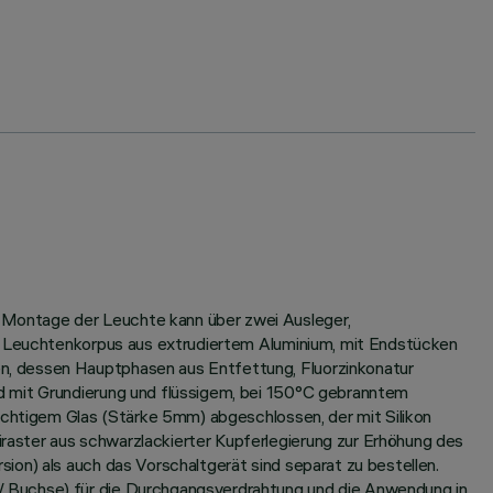
 Montage der Leuchte kann über zwei Ausleger,
). Leuchtenkorpus aus extrudiertem Aluminium, mit Endstücken
n, dessen Hauptphasen aus Entfettung, Fluorzinkonatur
d mit Grundierung und flüssigem, bei 150°C gebranntem
sichtigem Glas (Stärke 5mm) abgeschlossen, der mit Silikon
aster aus schwarzlackierter Kupferlegierung zur Erhöhung des
ion) als auch das Vorschaltgerät sind separat zu bestellen.
/ Buchse) für die Durchgangsverdrahtung und die Anwendung in