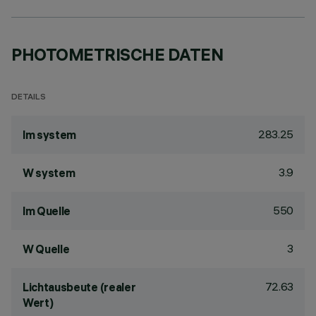
PHOTOMETRISCHE DATEN
DETAILS
283.25
lm system
3.9
W system
550
lm Quelle
3
W Quelle
72.63
Lichtausbeute (realer
Wert)