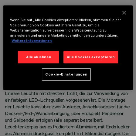
OPTIONALE KOMPONENTEN
Wenn Sie auf „Alle Cookies akzeptieren“ klicken, stimmen Sie der
Speicherung von Cookies auf Ihrem Gerät zu, um die
Websitenavigation zu verbessern, die Websitenutzung zu
analysieren und unsere Marketingbemühungen zu unterstützen.
Weitere Informationen
TECHNISCHE DATEN
Alle ablehnen
Alle Cookies akzeptieren
LETZTES UPDATE: 05.08.2026
Cookie-Einstellungen
BESCHREIBUNG
Lineare Leuchte mit direktem Licht, die zur Verwendung von
einfarbigen LED-Lichtquellen vorgesehen ist. Die Montage
der Leuchte kann über zwei Ausleger, Anschlussdosen für die
Decken-/Erd-/Wandanbringung, über Erdspieß, Pendelrohr
und Seilpendel erfolgen (alle separat bestellbar).
Leuchtenkorpus aus extrudiertem Aluminium, mit Endstücken
aus Aluminiumdruckguss, komplett mit Silikondichtungen. Der