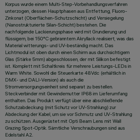
Korpus wurde einem Multi-Step-Vorbehandlungsverfahren
unterzogen, dessen Hauptphasen aus Entfettung, Fluoro-
Zinkonat (Oberflächen-Schutzschicht) und Versiegelung
(Nanostrukturierte Silan-Schicht) bestehen. Die
nachfolgende Lackierungsphase wird mit Grundierung und
flüssigem, bei 150°C gebranntem Akryllack realisiert, was das
Material witterungs- und UV-beständig macht. Das
Lichtmodul ist oben durch einen Schirm aus durchsichtigem
Glas (Stärke 5mm) abgeschlossen, der mit Silikon befestigt
ist. Komplett mit Schaltkreis für mehrere Leistungs-LEDs in
Warm White. Sowohl die Steuerkarte 48Vdc (erhältlich in
DMX- und DALI-Version) als auch die
Stromversorgungseinheit sind separat zu bestellen.
Steckverbinder mit Gewindemutter IP68 im Lieferumfang
enthalten. Das Produkt verfügt über eine abschließende
Schutzabdeckung (mit Schutz vor UV-Strahlung) zur
Abdeckung der Kabel, um sie vor Schmutz und UV-Strahlung
zu schützen. Ausgerüstet mit Opti Beam Lens mit Wall
Grazing Spot-Optik. Sämtliche Verschraubungen sind aus
Edelstahl A2.