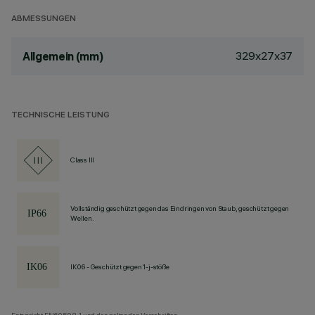
ABMESSUNGEN
329x27x37
Allgemein (mm)
TECHNISCHE LEISTUNG
Class III
Vollständig geschützt gegen das Eindringen von Staub, geschützt gegen
Wellen.
IK06 - Geschützt gegen 1-j-stöße