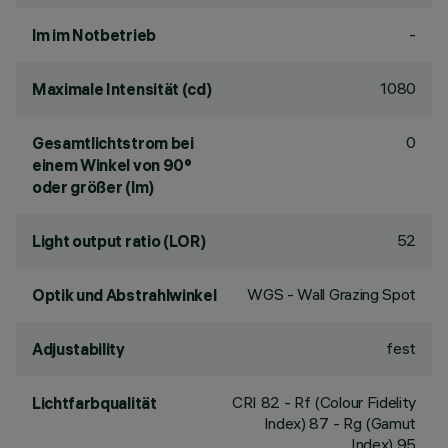
-
lm im Notbetrieb
1080
Maximale Intensität (cd)
0
Gesamtlichtstrom bei
einem Winkel von 90°
oder größer (lm)
52
Light output ratio (LOR)
WGS - Wall Grazing Spot
Optik und Abstrahlwinkel
fest
Adjustability
CRI
82
- Rf (Colour Fidelity
Lichtfarbqualität
Index) 87 - Rg (Gamut
Index) 95