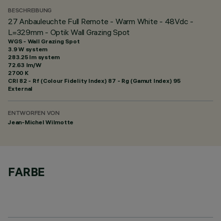
BESCHREIBUNG
27 Anbauleuchte Full Remote - Warm White - 48Vdc -
L=329mm - Optik Wall Grazing Spot
WGS - Wall Grazing Spot
3.9 W system
283.25 lm system
72.63 lm/W
2700 K
CRI
82
- Rf (Colour Fidelity Index) 87 - Rg (Gamut Index) 95
External
ENTWORFEN VON
Jean-Michel Wilmotte
FARBE