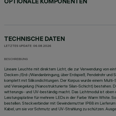
OPTIONALE KOMPONENTEN
TECHNISCHE DATEN
LETZTES UPDATE: 06.08.2026
BESCHREIBUNG
Lineare Leuchte mit direktem Licht, die zur Verwendung von ei
Decken-/Erd-/Wandanbringung, über Erdspieß, Pendelrohr und Se
komplett mit Silikondichtungen. Der Korpus wurde einem Multi
und Versiegelung (Nanostrukturierte Silan-Schicht) bestehen. D
witterungs- und UV-beständig macht. Das Lichtmodul ist oben du
Leistungsplatine für mehrere LEDs in der Farbe Warm White. So
bestellen. Steckverbinder mit Gewindemutter IP68 im Lieferum
Kabel, um sie vor Schmutz und UV-Strahlung zu schützen. Ausg