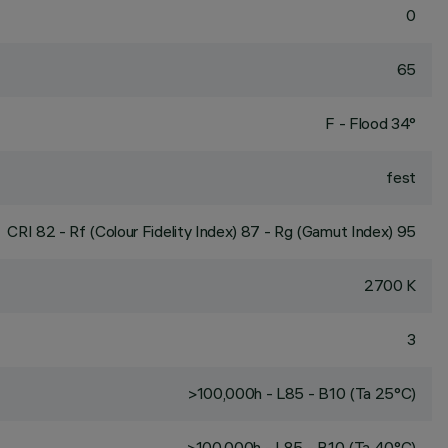
0
65
F - Flood 34°
fest
CRI
82
- Rf (Colour Fidelity Index) 87 - Rg (Gamut Index) 95
2700 K
3
>100,000h - L85 - B10 (Ta 25°C)
>100,000h - L85 - B10 (Ta 40°C)