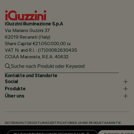
iGuzzini illuminazione S.p.A
Via Mariano Guzzini 37
62019 Recanati (Italy)
Share Capital €21.050.000,00 i.v.
VAT N. and R.I. : (IT)00082630435
CCIAA Macerata, R.E.A. 40632
Kontakte und Standorte
Social
Produkte
Über uns
DATENSCHUTZRICHTLINIE
CERTIFICATIONS
5 JAHRE PRODUKTGARANTIE
HINWEISGEBERSYSTEM
COOKIE POLICY
ACCESSIBILITY STATEMENT