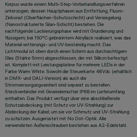
Korpus wurde einem Multi-Step-Vorbehandlungsverfahren
unterzogen, dessen Hauptphasen aus Entfettung, Fluoro-
Zinkonat (Oberflächen-Schutzschicht) und Versiegelung
(Nanostrukturierte Silan-Schicht) bestehen. Die
nachfolgende Lackierungsphase wird mit Grundierung und
flüssigem, bei 150°C gebranntem Akryllack realisiert, was das
Material witterungs- und UV-beständig macht. Das
Lichtmodul ist oben durch einen Schirm aus durchsichtigem
Glas (Stärke 5mm) abgeschlossen, der mit Silikon befestigt
ist. Komplett mit Leistungsplatine für mehrere LEDs in der
Farbe Warm White. Sowohl die Steuerkarte 48Vdc (erhältlich
in DMX- und DALI-Version) als auch die
Stromversorgungseinheit sind separat zu bestellen.
Steckverbinder mit Gewindemutter IP68 im Lieferumfang
enthalten. Das Produkt verfügt über eine abschließende
Schutzabdeckung (mit Schutz vor UV-Strahlung) zur
Abdeckung der Kabel, um sie vor Schmutz und UV-Strahlung
zu schützen. Ausgerüstet mit No Dot-Optik. Alle
verwendeten Außenschrauben bestehen aus A2-Edelstahl.