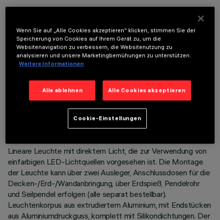
OPTIONALE KOMPONENTEN
Wenn Sie auf „Alle Cookies akzeptieren“ klicken, stimmen Sie der
Speicherung von Cookies auf Ihrem Gerät zu, um die
Websitenavigation zu verbessern, die Websitenutzung zu
analysieren und unsere Marketingbemühungen zu unterstützen.
Weitere Informationen
TECHNISCHE DATEN
Alle ablehnen
Alle Cookies akzeptieren
LETZTES UPDATE: 06.08.2026
Cookie-Einstellungen
BESCHREIBUNG
Lineare Leuchte mit direktem Licht, die zur Verwendung von
einfarbigen LED-Lichtquellen vorgesehen ist. Die Montage
der Leuchte kann über zwei Ausleger, Anschlussdosen für die
Decken-/Erd-/Wandanbringung, über Erdspieß, Pendelrohr
und Seilpendel erfolgen (alle separat bestellbar).
Leuchtenkorpus aus extrudiertem Aluminium, mit Endstücken
aus Aluminiumdruckguss, komplett mit Silikondichtungen. Der