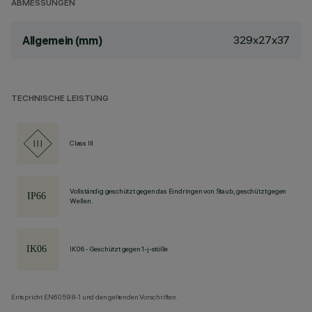
ABMESSUNGEN
329x27x37
Allgemein (mm)
TECHNISCHE LEISTUNG
Class III
Vollständig geschützt gegen das Eindringen von Staub, geschützt gegen
Wellen.
IK06 - Geschützt gegen 1-j-stöße
Entspricht EN60598-1 und den geltenden Vorschriften.