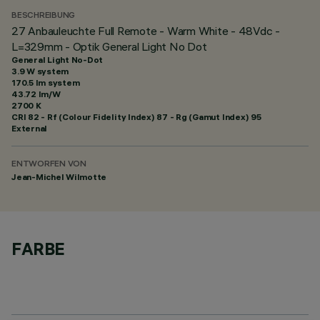
BESCHREIBUNG
27 Anbauleuchte Full Remote - Warm White - 48Vdc -
L=329mm - Optik General Light No Dot
General Light No-Dot
3.9 W system
170.5 lm system
43.72 lm/W
2700 K
CRI
82
- Rf (Colour Fidelity Index) 87 - Rg (Gamut Index) 95
External
ENTWORFEN VON
Jean-Michel Wilmotte
FARBE