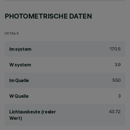
PHOTOMETRISCHE DATEN
DETAILS
170.5
lm system
3.9
W system
550
lm Quelle
3
W Quelle
43.72
Lichtausbeute (realer
Wert)