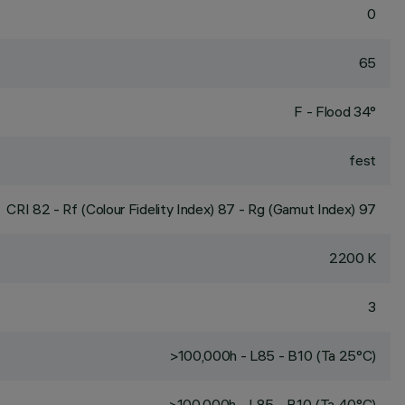
0
65
F - Flood 34°
fest
CRI
82
- Rf (Colour Fidelity Index) 87 - Rg (Gamut Index) 97
2200 K
3
>100,000h - L85 - B10 (Ta 25°C)
>100,000h - L85 - B10 (Ta 40°C)