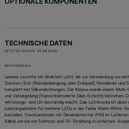
OPTIONALE KOMPONENTEN
TECHNISCHE DATEN
LETZTES UPDATE: 06.08.2026
BESCHREIBUNG
Lineare Leuchte mit direktem Licht, die zur Verwendung von ei
Decken-/Erd-/Wandanbringung, über Erdspieß, Pendelrohr und Se
komplett mit Silikondichtungen. Der Korpus wurde einem Multi
und Versiegelung (Nanostrukturierte Silan-Schicht) bestehen. D
witterungs- und UV-beständig macht. Das Lichtmodul ist oben du
Leistungsplatine für mehrere LEDs in der Farbe Warm White. So
bestellen. Steckverbinder mit Gewindemutter IP68 im Lieferum
Kabel, um sie vor Schmutz und UV-Strahlung zu schützen. Ausg