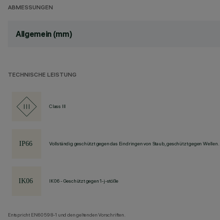
ABMESSUNGEN
Allgemein (mm)
TECHNISCHE LEISTUNG
Class III
Vollständig geschützt gegen das Eindringen von Staub, geschützt gegen Wellen.
IK06 - Geschützt gegen 1-j-stöße
Entspricht EN60598-1 und den geltenden Vorschriften.