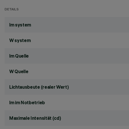
DETAILS
lm system
W system
lm Quelle
W Quelle
Lichtausbeute (realer Wert)
lm im Notbetrieb
Maximale Intensität (cd)