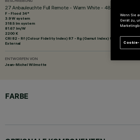
BESCHREIBUNG
27 Anbauleuchte Full Remote - Warm White - 48Vdc - L=329
F - Flood 34°
Wenn Sie au
3.9 W system
Gerät zu, u
318.5 lm system
Marketingb
81.67 lm/W
2200 K
CRI
82
- Rf (Colour Fidelity Index) 87 - Rg (Gamut Index) 97
Cookie-
External
ENTWORFEN VON
Jean-Michel Wilmotte
FARBE