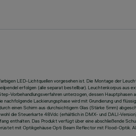
nfarbigen LED-Lichtquellen vorgesehen ist. Die Montage der Leucht
ilpendel erfolgen (alle separat bestellbar). Leuchtenkorpus aus e
-Step-Vorbehandlungsverfahren unterzogen, dessen Hauptphasen a
ie nachfolgende Lackierungsphase wird mit Grundierung und flüssig
rch einen Schirm aus durchsichtigem Glas (Stärke 5mm) abgeschlos
wohl die Steuerkarte 48Vdc (erhältlich in DMX- und DALI-Version)
fang enthalten. Das Produkt verfügt über eine abschließende Sch
erüstet mit Optikgehäuse Opti Beam Reflector mit Flood-Optik. 