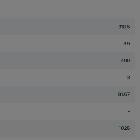
318.5
3.9
490
3
81.67
-
1028