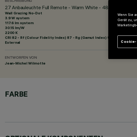
BESCHREIBUNG
27 Anbauleuchte Full Remote - Warm White - 48Vdc - L=329m
Wall Grazing No-Dot
Wenn Sie au
3.9 W system
Gerät zu, u
117.6 lm system
Marketingb
30.15 lm/W
2200 K
CRI
82
- Rf (Colour Fidelity Index) 87 - Rg (Gamut Index) 97
Cookie-
External
ENTWORFEN VON
Jean-Michel Wilmotte
FARBE