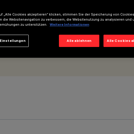
m - Optik Wall Grazing No Dot
f „Alle Cookies akzeptieren“ klicken, stimmen Sie der Speicherung von Cookies
m die Websitenavigation zu verbessern, die Websitenutzung zu analysieren und 
emühungen zu unterstützen.
Weitere Informationen
Einstellungen
Alle ablehnen
Alle Cookies 