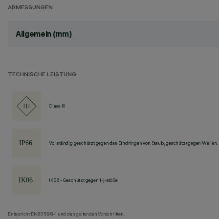
ABMESSUNGEN
Allgemein (mm)
TECHNISCHE LEISTUNG
Class III
Vollständig geschützt gegen das Eindringen von Staub, geschützt gegen Wellen.
IK06 - Geschützt gegen 1-j-stöße
Entspricht EN60598-1 und den geltenden Vorschriften.