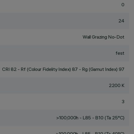
0
24
Wall Grazing No-Dot
fest
CRI
82
- Rf (Colour Fidelity Index) 87 - Rg (Gamut Index) 97
2200 K
3
>100,000h - L85 - B10 (Ta 25°C)
>100,000h - L85 - B10 (Ta 40°C)