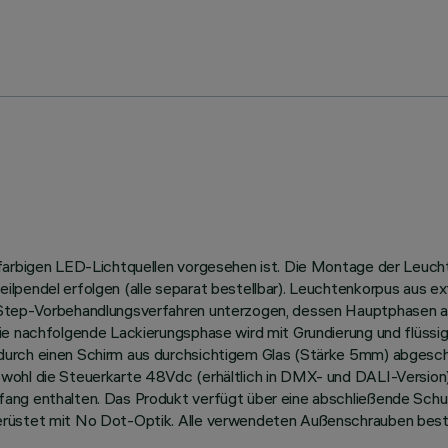
nfarbigen LED-Lichtquellen vorgesehen ist. Die Montage der Leucht
ilpendel erfolgen (alle separat bestellbar). Leuchtenkorpus aus e
-Step-Vorbehandlungsverfahren unterzogen, dessen Hauptphasen a
ie nachfolgende Lackierungsphase wird mit Grundierung und flüssig
rch einen Schirm aus durchsichtigem Glas (Stärke 5mm) abgeschlos
wohl die Steuerkarte 48Vdc (erhältlich in DMX- und DALI-Version)
fang enthalten. Das Produkt verfügt über eine abschließende Sch
erüstet mit No Dot-Optik. Alle verwendeten Außenschrauben best