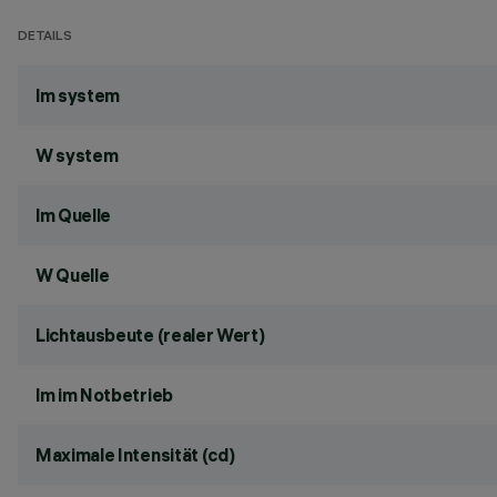
DETAILS
lm system
W system
lm Quelle
W Quelle
Lichtausbeute (realer Wert)
lm im Notbetrieb
Maximale Intensität (cd)