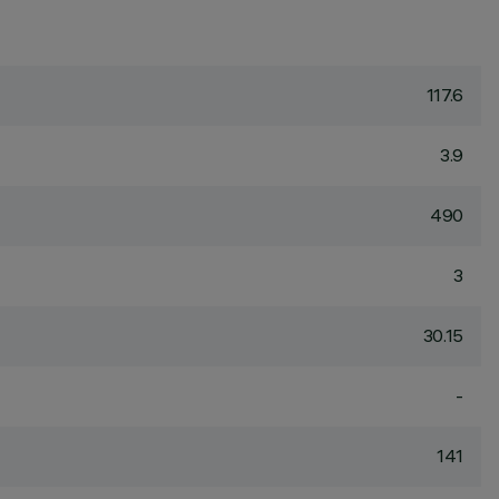
117.6
3.9
490
3
30.15
-
141