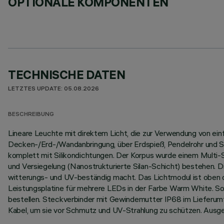
OPTIONALE KOMPONENTEN
TECHNISCHE DATEN
LETZTES UPDATE: 05.08.2026
BESCHREIBUNG
Lineare Leuchte mit direktem Licht, die zur Verwendung von ei
Decken-/Erd-/Wandanbringung, über Erdspieß, Pendelrohr und Se
komplett mit Silikondichtungen. Der Korpus wurde einem Multi
und Versiegelung (Nanostrukturierte Silan-Schicht) bestehen. D
witterungs- und UV-beständig macht. Das Lichtmodul ist oben du
Leistungsplatine für mehrere LEDs in der Farbe Warm White. So
bestellen. Steckverbinder mit Gewindemutter IP68 im Lieferum
Kabel, um sie vor Schmutz und UV-Strahlung zu schützen. Ausg