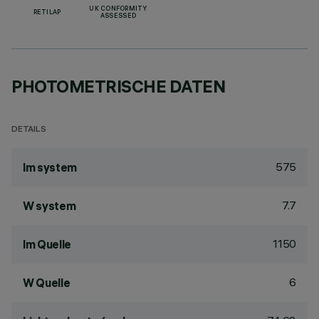
UK CONFORMITY
RETILAP
ASSESSED
PHOTOMETRISCHE DATEN
DETAILS
575
lm system
7.7
W system
1150
lm Quelle
6
W Quelle