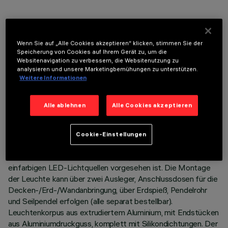
OPTIONALE KOMPONENTEN
Wenn Sie auf „Alle Cookies akzeptieren“ klicken, stimmen Sie der
Speicherung von Cookies auf Ihrem Gerät zu, um die
Websitenavigation zu verbessern, die Websitenutzung zu
analysieren und unsere Marketingbemühungen zu unterstützen.
Weitere Informationen
TECHNISCHE DATEN
Alle ablehnen
Alle Cookies akzeptieren
LETZTES UPDATE: 05.08.2026
Cookie-Einstellungen
BESCHREIBUNG
Lineare Leuchte mit direktem Licht, die zur Verwendung von
einfarbigen LED-Lichtquellen vorgesehen ist. Die Montage
der Leuchte kann über zwei Ausleger, Anschlussdosen für die
Decken-/Erd-/Wandanbringung, über Erdspieß, Pendelrohr
und Seilpendel erfolgen (alle separat bestellbar).
Leuchtenkorpus aus extrudiertem Aluminium, mit Endstücken
aus Aluminiumdruckguss, komplett mit Silikondichtungen. Der