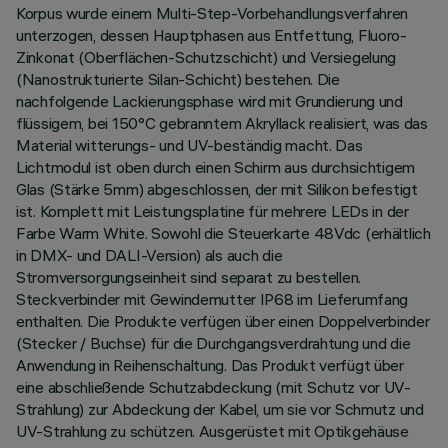
Korpus wurde einem Multi-Step-Vorbehandlungsverfahren
unterzogen, dessen Hauptphasen aus Entfettung, Fluoro-
Zinkonat (Oberflächen-Schutzschicht) und Versiegelung
(Nanostrukturierte Silan-Schicht) bestehen. Die
nachfolgende Lackierungsphase wird mit Grundierung und
flüssigem, bei 150°C gebranntem Akryllack realisiert, was das
Material witterungs- und UV-beständig macht. Das
Lichtmodul ist oben durch einen Schirm aus durchsichtigem
Glas (Stärke 5mm) abgeschlossen, der mit Silikon befestigt
ist. Komplett mit Leistungsplatine für mehrere LEDs in der
Farbe Warm White. Sowohl die Steuerkarte 48Vdc (erhältlich
in DMX- und DALI-Version) als auch die
Stromversorgungseinheit sind separat zu bestellen.
Steckverbinder mit Gewindemutter IP68 im Lieferumfang
enthalten. Die Produkte verfügen über einen Doppelverbinder
(Stecker / Buchse) für die Durchgangsverdrahtung und die
Anwendung in Reihenschaltung. Das Produkt verfügt über
eine abschließende Schutzabdeckung (mit Schutz vor UV-
Strahlung) zur Abdeckung der Kabel, um sie vor Schmutz und
UV-Strahlung zu schützen. Ausgerüstet mit Optikgehäuse