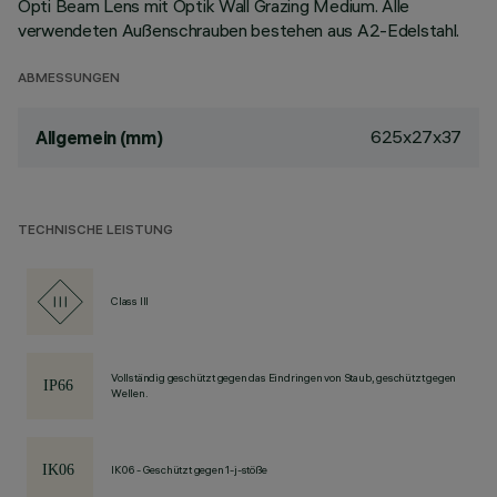
Opti Beam Lens mit Optik Wall Grazing Medium. Alle
verwendeten Außenschrauben bestehen aus A2-Edelstahl.
ABMESSUNGEN
625x27x37
Allgemein (mm)
TECHNISCHE LEISTUNG
Class III
Vollständig geschützt gegen das Eindringen von Staub, geschützt gegen
Wellen.
IK06 - Geschützt gegen 1-j-stöße