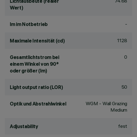
74.68
Lichtausbeute (realer
Wert)
-
lm im Notbetrieb
1128
Maximale Intensität (cd)
0
Gesamtlichtstrom bei
einem Winkel von 90°
oder größer (lm)
50
Light output ratio (LOR)
WGM - Wall Grazing
Optik und Abstrahlwinkel
Medium
fest
Adjustability