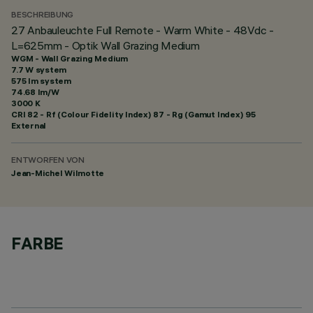
BESCHREIBUNG
27 Anbauleuchte Full Remote - Warm White - 48Vdc -
L=625mm - Optik Wall Grazing Medium
WGM - Wall Grazing Medium
7.7 W system
575 lm system
74.68 lm/W
3000 K
CRI
82
- Rf (Colour Fidelity Index) 87 - Rg (Gamut Index) 95
External
ENTWORFEN VON
Jean-Michel Wilmotte
FARBE