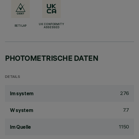
UK CONFORMITY
RETILAP
ASSESSED
PHOTOMETRISCHE DATEN
DETAILS
276
lm system
7.7
W system
1150
lm Quelle