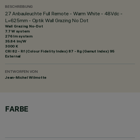
BESCHREIBUNG
27 Anbauleuchte Full Remote - Warm White - 48Vdc -
L=625mm - Optik Wall Grazing No Dot
Wall Grazing No-Dot
7.7 W system
276 lm system
35.84 lm/W
3000 K
CRI
82
- Rf (Colour Fidelity Index) 87 - Rg (Gamut Index) 95
External
ENTWORFEN VON
Jean-Michel Wilmotte
FARBE