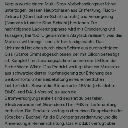
Korpus wurde einem Multi-Step-Vorbehandlungsverfahren
unterzogen, dessen Hauptphasen aus Entfettung, Fluoro-
Zinkonat (Oberflächen-Schutzschicht) und Versiegelung
(Nanostrukturierte Silan-Schicht) bestehen. Die
nachfolgende Lackierungsphase wird mit Grundierung und
flüssigem, bei 150°C gebranntem Akryllack realisiert, was das
Material witterungs- und UV-beständig macht. Das
Lichtmodul ist oben durch einen Schirm aus durchsichtigem
Glas (Stärke 5mm) abgeschlossen, der mit Silikon befestigt
ist. Komplett mit Leistungsplatine für mehrere LEDs in der
Farbe Warm White. Das Produkt verfügt über ein Miniraster
aus schwarzlackierter Kupferlegierung zur Erhöhung des
Sehkomforts unter Beibehaltung eines einheitlichen
Lichteffekts. Sowohl die Steuerkarte 48Vdc (erhältlich in
DMX- und DALI-Version) als auch die
Stromversorgungseinheit sind separat zu bestellen.
Steckverbinder mit Gewindemutter IP68 im Lieferumfang
enthalten. Die Produkte verfügen über einen Doppelverbinder
(Stecker / Buchse) für die Durchgangsverdrahtung und die
Anwendung in Reihenschaltung. Das Produkt verfügt über