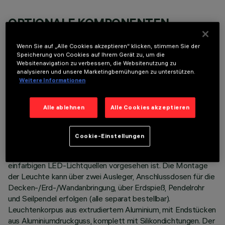
OPTIONALE KOMPONENTEN
Wenn Sie auf „Alle Cookies akzeptieren“ klicken, stimmen Sie der
Speicherung von Cookies auf Ihrem Gerät zu, um die
Websitenavigation zu verbessern, die Websitenutzung zu
analysieren und unsere Marketingbemühungen zu unterstützen.
Weitere Informationen
TECHNISCHE DATEN
Alle ablehnen
Alle Cookies akzeptieren
LETZTES UPDATE: 06.08.2026
Cookie-Einstellungen
BESCHREIBUNG
Lineare Leuchte mit direktem Licht, die zur Verwendung von
einfarbigen LED-Lichtquellen vorgesehen ist. Die Montage
der Leuchte kann über zwei Ausleger, Anschlussdosen für die
Decken-/Erd-/Wandanbringung, über Erdspieß, Pendelrohr
und Seilpendel erfolgen (alle separat bestellbar).
Leuchtenkorpus aus extrudiertem Aluminium, mit Endstücken
aus Aluminiumdruckguss, komplett mit Silikondichtungen. Der