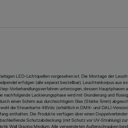
nfarbigen LED-Lichtquellen vorgesehen ist. Die Montage der Leucht
ilpendel erfolgen (alle separat bestellbar). Leuchtenkorpus aus e
-Step-Vorbehandlungsverfahren unterzogen, dessen Hauptphasen a
ie nachfolgende Lackierungsphase wird mit Grundierung und flüssig
rch einen Schirm aus durchsichtigem Glas (Stärke 5mm) abgeschlos
wohl die Steuerkarte 48Vdc (erhältlich in DMX- und DALI-Version)
ang enthalten. Die Produkte verfügen über einen Doppelverbinder
abschließende Schutzabdeckung (mit Schutz vor UV-Strahlung) zur
ptik Wall Grazing Medium. Alle verwendeten Außenschrauben best