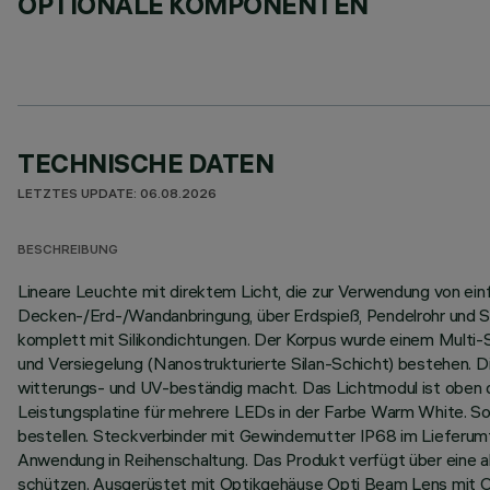
OPTIONALE KOMPONENTEN
TECHNISCHE DATEN
LETZTES UPDATE: 06.08.2026
BESCHREIBUNG
Lineare Leuchte mit direktem Licht, die zur Verwendung von ei
Decken-/Erd-/Wandanbringung, über Erdspieß, Pendelrohr und Se
komplett mit Silikondichtungen. Der Korpus wurde einem Multi
und Versiegelung (Nanostrukturierte Silan-Schicht) bestehen. D
witterungs- und UV-beständig macht. Das Lichtmodul ist oben du
Leistungsplatine für mehrere LEDs in der Farbe Warm White. So
bestellen. Steckverbinder mit Gewindemutter IP68 im Lieferumf
Anwendung in Reihenschaltung. Das Produkt verfügt über eine 
schützen. Ausgerüstet mit Optikgehäuse Opti Beam Lens mit O