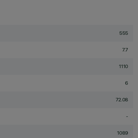
555
7.7
1110
6
72.08
-
1089