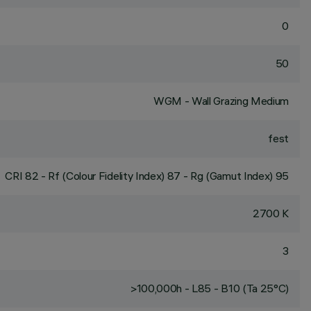
0
50
WGM - Wall Grazing Medium
fest
CRI
82
- Rf (Colour Fidelity Index) 87 - Rg (Gamut Index) 95
2700 K
3
>100,000h - L85 - B10 (Ta 25°C)