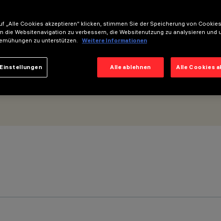
m - Optik Wall Grazing Medium
f „Alle Cookies akzeptieren“ klicken, stimmen Sie der Speicherung von Cookies
m die Websitenavigation zu verbessern, die Websitenutzung zu analysieren und 
emühungen zu unterstützen.
Weitere Informationen
Einstellungen
Alle ablehnen
Alle Cookies 