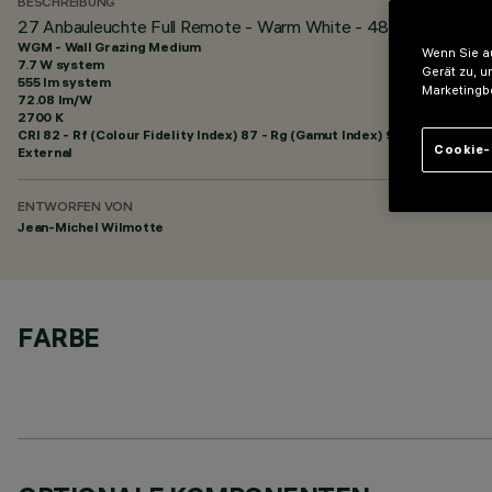
BESCHREIBUNG
27 Anbauleuchte Full Remote - Warm White - 48Vdc - L=625m
WGM - Wall Grazing Medium
Wenn Sie au
7.7 W system
Gerät zu, u
555 lm system
Marketingb
72.08 lm/W
2700 K
CRI
82
- Rf (Colour Fidelity Index) 87 - Rg (Gamut Index) 95
Cookie-
External
ENTWORFEN VON
Jean-Michel Wilmotte
FARBE