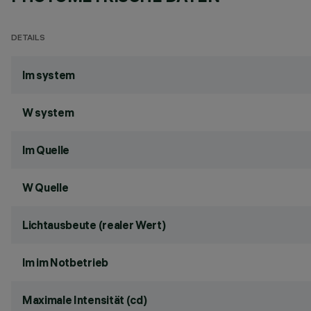
DETAILS
lm system
W system
lm Quelle
W Quelle
Lichtausbeute (realer Wert)
lm im Notbetrieb
Maximale Intensität (cd)